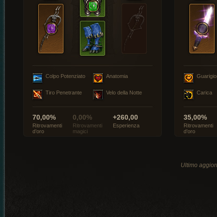
Colpo Potenziato
Anatomia
Guarigi
Tiro Penetrante
Velo della Notte
Carica
70,00%
0,00%
+260,00
35,00%
Ritrovamenti
Ritrovamenti
Esperienza
Ritrovamenti
d’oro
magici
d’oro
Ultimo aggio