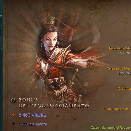
Furia degli Anti
650 Vital
Corazza dell'Aqui
930 Vital
Gelarden
BONUS
DELL’EQUIPAGGIAMENTO
Raduno degli Elemen
5,460 Vitalità
5,250 Intelligenza
Calzoni da torneo di Rovone