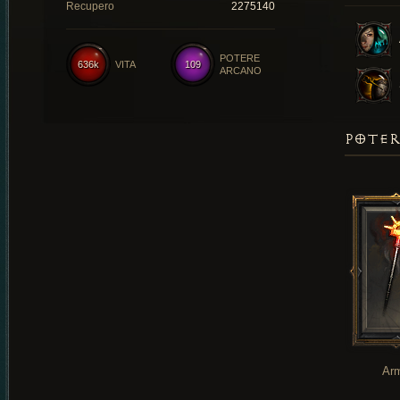
Recupero
2275140
POTERE
636k
VITA
109
ARCANO
POTER
Ar