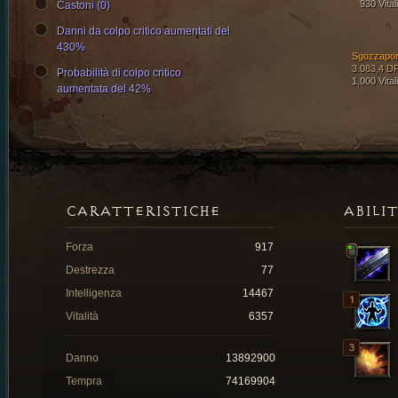
930 Vital
Castoni (0)
Danni da colpo critico aumentati del
430%
Sgozzapor
3.083,4 D
Probabilità di colpo critico
1,000 Vital
aumentata del 42%
CARATTERISTICHE
ABILI
Forza
917
Destrezza
77
Intelligenza
14467
Vitalità
6357
Danno
13892900
Tempra
74169904