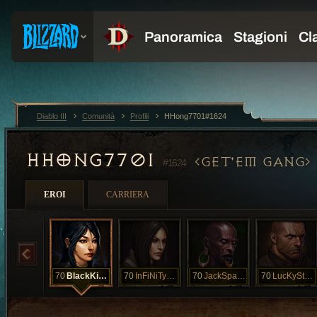
Diablo III
Comunità
Profili
HHong7701#1624
HHONG7701
GET'EM GANG
#1624
EROI
CARRIERA
70
BlackKingBar
70
InFiNiTyLuCk
70
JackSparrow
70
LucKyStaRzZz