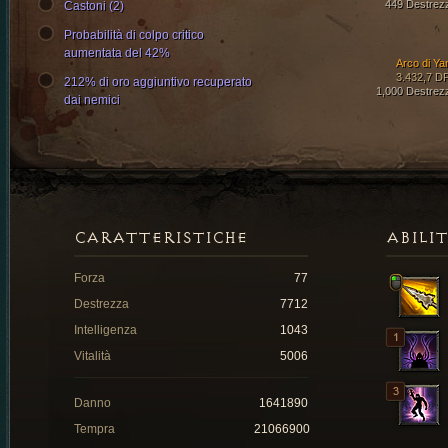
449 Destrez
Castoni (2)
Probabilità di colpo critico
aumentata del 42%
Arco di Ya
3.432,7 D
212% di oro aggiuntivo recuperato
1,000 Destrez
dai nemici
CARATTERISTICHE
ABILI
Forza
77
Destrezza
7712
Intelligenza
1043
Vitalità
5006
Danno
1641890
Tempra
21066900