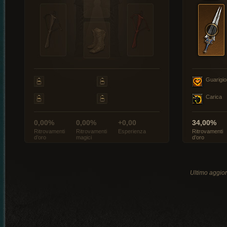
Guarigi
Carica
0,00%
0,00%
+0,00
34,00%
Ritrovamenti
Ritrovamenti
Esperienza
Ritrovamenti
d’oro
magici
d’oro
Ultimo aggio