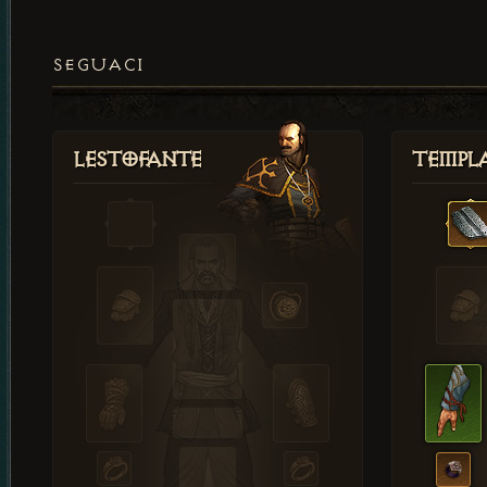
SEGUACI
Lestofante
Templ