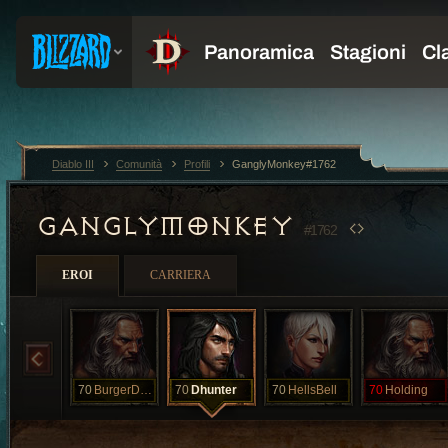
Diablo III
Comunità
Profili
GanglyMonkey#1762
GANGLYMONKEY
#1762
EROI
CARRIERA
70
BurgerDreams
70
Dhunter
70
HellsBell
70
Holding