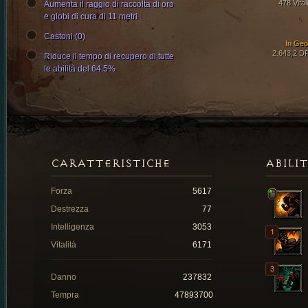
478 Vital
Aumenta il raggio di raccolta di oro
e globi di cura di 11 metri
Castoni (0)
In Ge
2.643,2 D
Riduce il tempo di recupero di tutte
le abilità del 64.5%
CARATTERISTICHE
ABILI
Forza
5617
Destrezza
77
Intelligenza
3053
Vitalità
6171
Danno
237832
Tempra
47893700