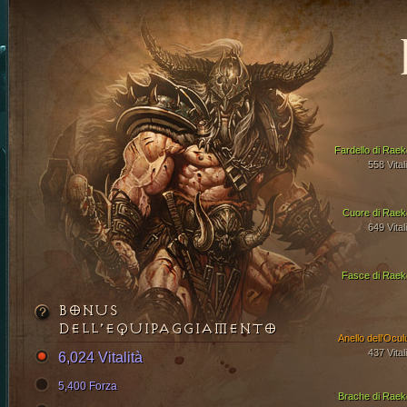
Fardello di Raek
558 Vital
Cuore di Raek
649 Vital
Fasce di Raek
BONUS
DELL’EQUIPAGGIAMENTO
Anello dell'Ocul
437 Vital
6,024 Vitalità
5,400 Forza
Brache di Raek