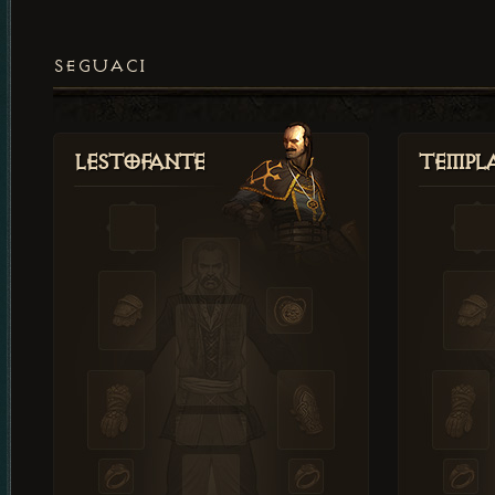
SEGUACI
Lestofante
Templ