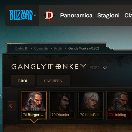
Diablo III
Comunità
Profili
GanglyMonkey#1762
GANGLYMONKEY
#1762
EROI
CARRIERA
70
BurgerDreams
70
Dhunter
70
HellsBell
70
Holding