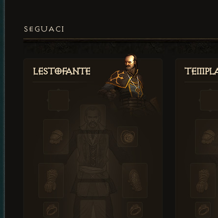
SEGUACI
Lestofante
Templ