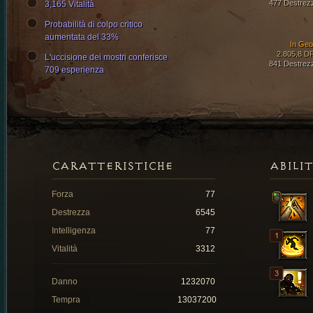
477 Destrez
3,165 Vitalità
Probabilità di colpo critico
aumentata del 33%
In Ge
2.805,8 D
L'uccisione dei mostri conferisce
841 Destrez
709 esperienza
CARATTERISTICHE
ABILI
Forza
77
Destrezza
6545
Intelligenza
77
Vitalità
3312
Danno
1232070
Tempra
13037200