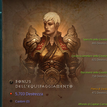
Specchi della Giustiz
465 Destrez
Corazza lamellare della Giustiz
621 Destrez
Bazuband della Giustiz
718 Destrez
BONUS
DELL’EQUIPAGGIAMENTO
Pietra di Jord
471 Destrez
5,703 Destrezza
Castoni (0)
Affondo di Capitan Carna