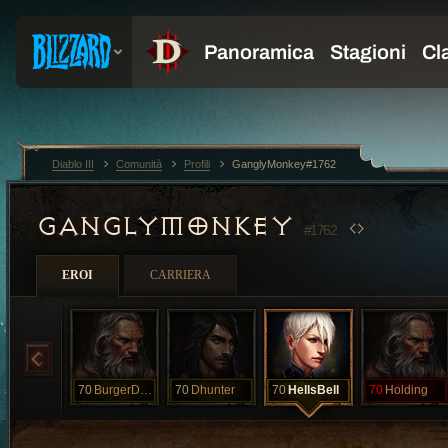
Diablo III
Comunità
Profili
GanglyMonkey#1762
GANGLYMONKEY
#1762
EROI
CARRIERA
70
BurgerDreams
70
Dhunter
70
HellsBell
70
Holding