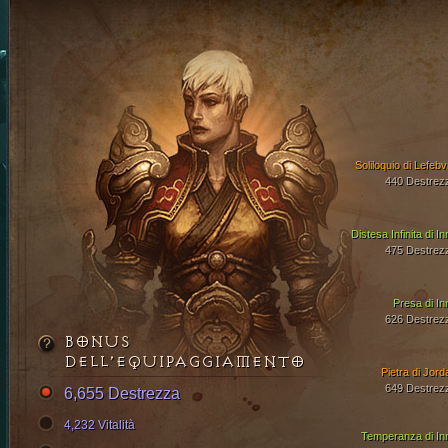
Soliloquio di Lefebv
440 Destrez
Distesa Infinita di I
475 Destrez
Presa di In
626 Destrez
BONUS
DELL’EQUIPAGGIAMENTO
Pietra di Jord
649 Destrez
6,655 Destrezza
4,232 Vitalità
Temperanza di In