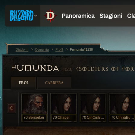
Diablo III
Comunità
Profili
Fumunda#1238
FUMUNDA
SOLDIERS OF FO
#1238
EROI
CARRIERA
70
Berserker
70
Chapel
70
CinCinBuns
70
CinnaBuns