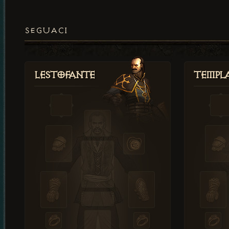
SEGUACI
Lestofante
Templ