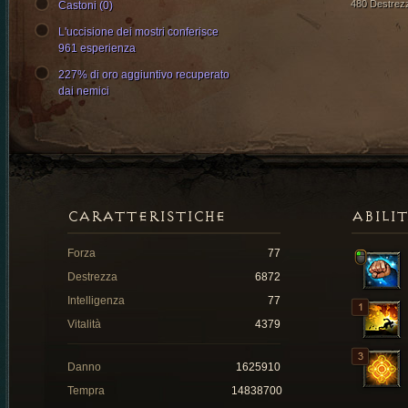
480 Destrez
Castoni (0)
L'uccisione dei mostri conferisce
961 esperienza
227% di oro aggiuntivo recuperato
dai nemici
CARATTERISTICHE
ABILI
Forza
77
Destrezza
6872
Intelligenza
77
Vitalità
4379
Danno
1625910
Tempra
14838700