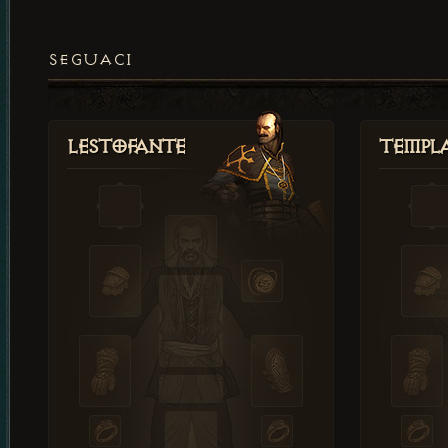
SEGUACI
Lestofante
Templ