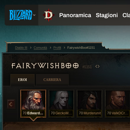
Diablo III
Comunità
Profili
FairywishBoo#1151
FAIRYWISHBOO
#1151
EROI
CARRIERA
70
EdwardNewgat
70
GeckoMoria
70
Murderunit
70
ValkDCrusadr