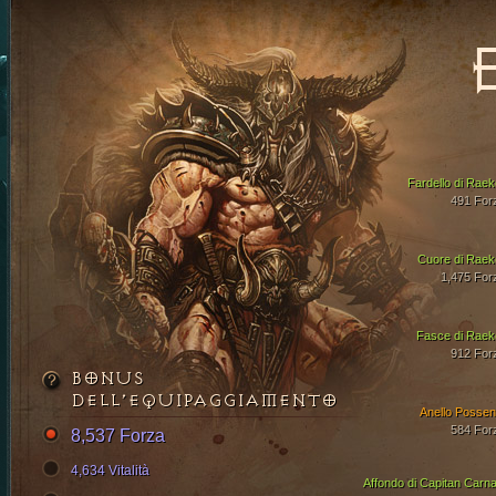
Fardello di Raek
491 For
Cuore di Raek
1,475 For
Fasce di Raek
912 For
BONUS
DELL’EQUIPAGGIAMENTO
Anello Possen
584 For
8,537 Forza
4,634 Vitalità
Affondo di Capitan Carna