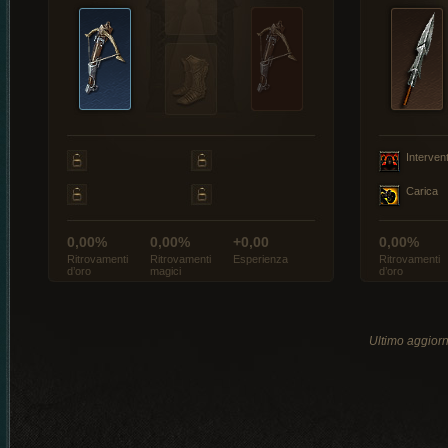
Interven
Carica
0,00%
0,00%
+0,00
0,00%
Ritrovamenti
Ritrovamenti
Esperienza
Ritrovamenti
d’oro
magici
d’oro
Ultimo aggio