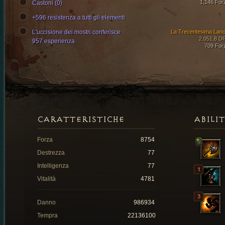
1,146 For
Castoni (0)
+596 resistenza a tutti gli elementi
L'uccisione dei mostri conferisce
La Trecentesima Lanc
2.051,8 D
957 esperienza
709 For
CARATTERISTICHE
ABILI
Forza
8754
Destrezza
77
Intelligenza
77
Vitalità
4781
Danno
986934
Tempra
22136100