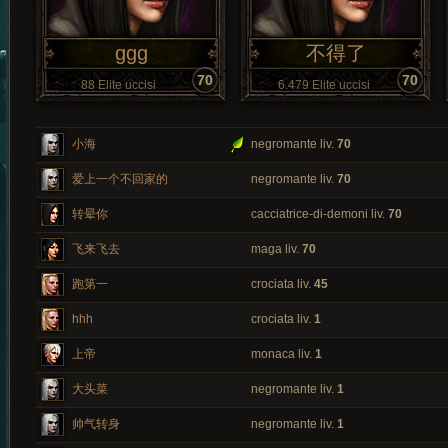
ggg
不得了
70
70
88 Elite uccisi
6.479 Elite uccisi
小海
negromante liv.
70
爱上一个不回家的
negromante liv.
70
转晕你
cacciatrice-di-demoni liv.
70
飞来飞去
maga liv.
70
跑第一
crociata liv.
45
hhh
crociata liv.
1
上帝
monaca liv.
1
大头菜
negromante liv.
1
帅气转身
negromante liv.
1