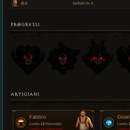
鑫金
barbaro liv.
1
PROGRESSI
ARTIGIANI
Fabbro
Gioiel
Livello
12
(Normale)
Livello
Livello
12
(Hardcore)
Livello