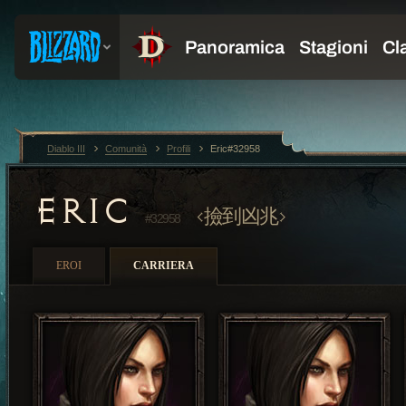
Diablo III
Comunità
Profili
Eric#32958
ERIC
撿到凶兆
#32958
EROI
CARRIERA