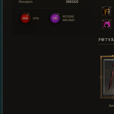
Recupero
2893320
POTERE
343k
VITA
148
ARCANO
POTER
Ar