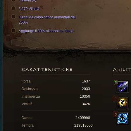
Castoni (0)
3,279 Vitalità
Danni da colpo critico aumentati del
250%
Aggiunge il 80% ai danni da fuoco
CARATTERISTICHE
ABILI
Forza
1637
Destrezza
2033
Intelligenza
10350
Vitalità
3426
Danno
1409990
Tempra
219518000