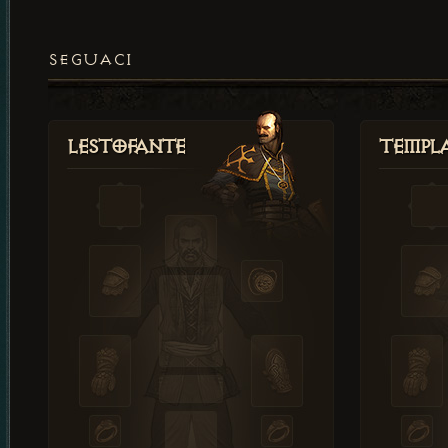
SEGUACI
Lestofante
Templ