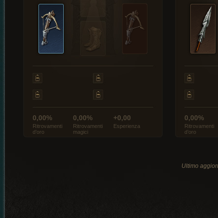
0,00%
0,00%
+0,00
0,00%
Ritrovamenti
Ritrovamenti
Esperienza
Ritrovamenti
d’oro
magici
d’oro
Ultimo aggio