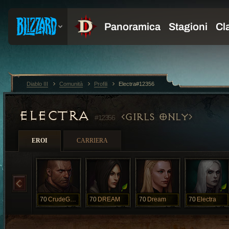
Diablo III
Comunità
Profili
Electra#12356
ELECTRA
GIRLS ONLY
#12356
EROI
CARRIERA
70
CrudeGunner
70
DREAM
70
Dream
70
Electra