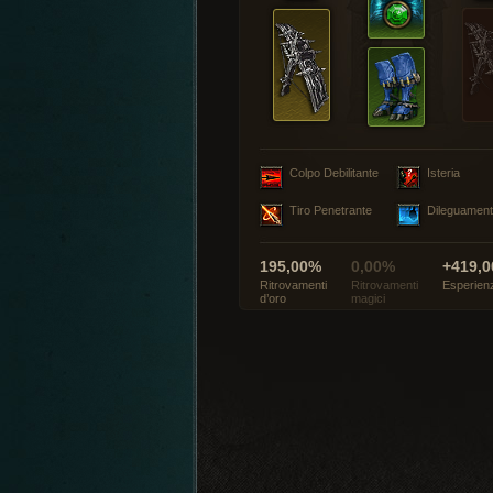
Colpo Debilitante
Isteria
Tiro Penetrante
Dileguamen
195,00%
0,00%
+419,0
Ritrovamenti
Ritrovamenti
Esperien
d’oro
magici