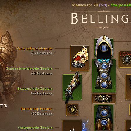
70
(344)
Stagionali
Monaca liv.
-
B
ELLIN
Manto dell'Incanalamento
494 Destrezza
Corazza lamellare della Giustizia
449 Destrezza
Bazuband della Giustizia
692 Destrezza
NTO
Raduno degli Elementi
433 Destrezza
Montagne della Giustizia