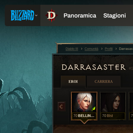
Diablo III
Comunità
Profili
Darrasas
DARRASASTER
#1
EROI
CARRIERA
70
BELLINGA
70
Blst
7