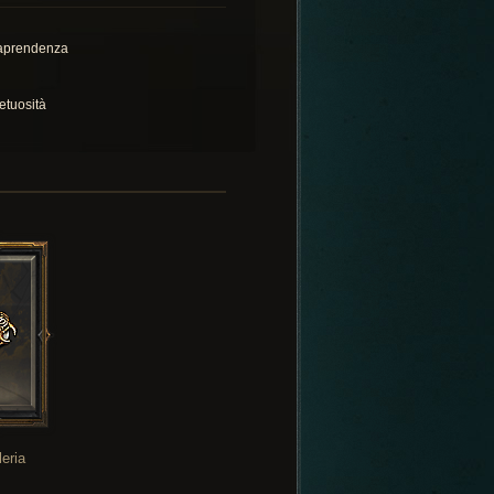
raprendenza
etuosità
leria