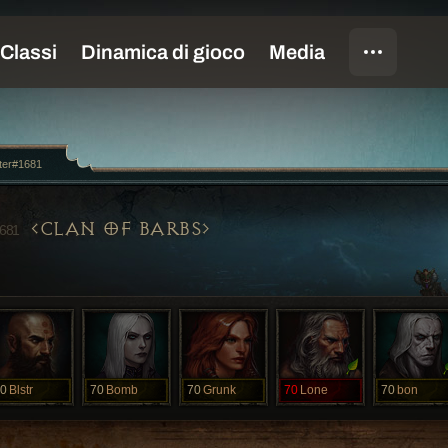
ter#1681
CLAN OF BARBS
681
0
Blstr
70
Bomb
70
Grunk
70
Lone
70
bon