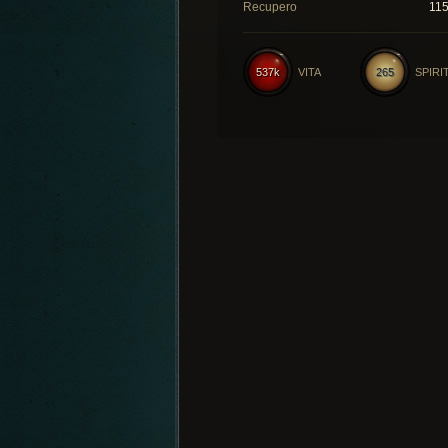
Recupero
11
537k
VITA
265
SPIRI