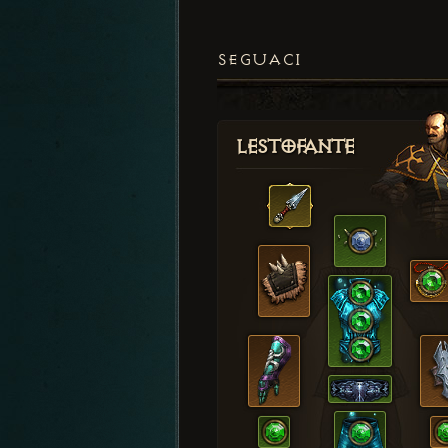
SEGUACI
Lestofante