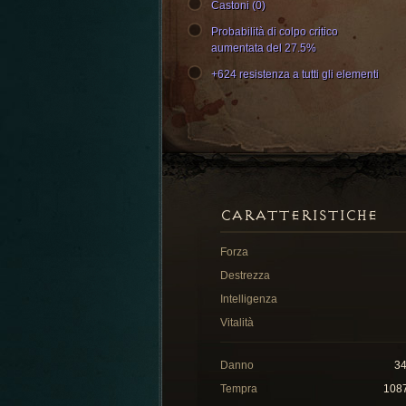
Castoni (0)
Probabilità di colpo critico
aumentata del 27.5%
+624 resistenza a tutti gli elementi
CARATTERISTICHE
Forza
Destrezza
Intelligenza
Vitalità
Danno
3
Tempra
108