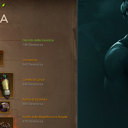
GA
Decreto della Giustizia
748 Destrezza
Ouroboros
840 Destrezza
Cimelio di Cesar
448 Destrezza
Anima di Kyoshiro
490 Destrezza
Anello della Magnificenza Regale
479 Destrezza