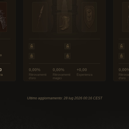
to
0
0,00%
0,00%
+0,00
0,00
za
Ritrovamenti
Ritrovamenti
Esperienza
Ritrova
d’oro
magici
d’oro
Ultimo aggiornamento: 28 lug 2026 00:16 CEST