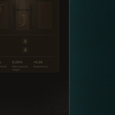
%
0,00%
+0,00
menti
Ritrovamenti
Esperienza
magici