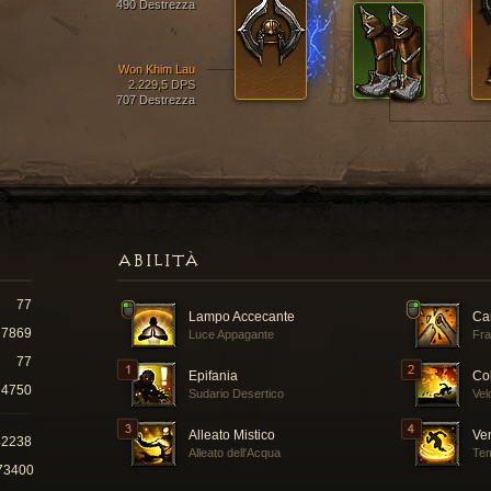
490 Destrezza
Won Khim Lau
2.229,5 DPS
707 Destrezza
ABILITÀ
77
Lampo Accecante
Ca
7869
Luce Appagante
Fra
77
Epifania
Co
4750
Sudario Desertico
Vel
Alleato Mistico
Ve
42238
Alleato dell'Acqua
Tem
73400