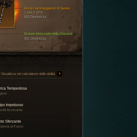
Ascia Fiammeggiante di Sankis
2.668,2 DPS
930 Destrezza
Scarpe intrecciate della Giustizia
452 Destrezza
Visualizza nel calcolatore delle abilità
rica Tempestosa
gore
lpo Impetuoso
ocità Accecante
nto Sferzante
pesta di Fuoco