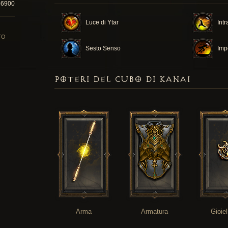
56900
Luce di Ytar
Int
TO
Sesto Senso
Imp
POTERI DEL CUBO DI KANAI
Arma
Armatura
Gioiel