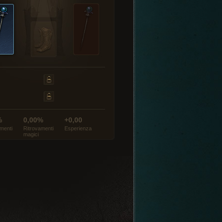
%
0,00%
+0,00
menti
Ritrovamenti
Esperienza
magici