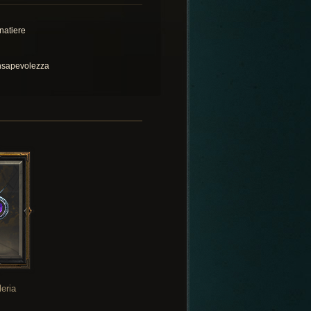
natiere
sapevolezza
leria