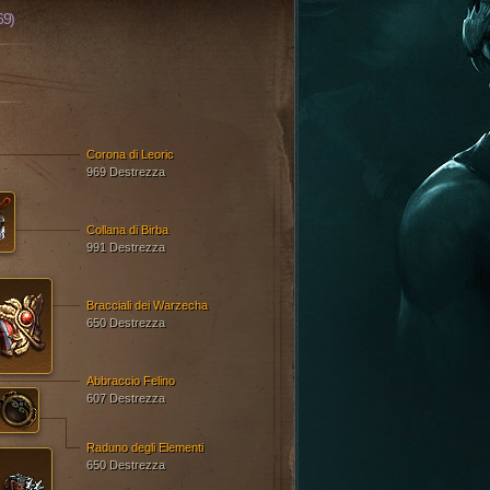
69)
Corona di Leoric
969 Destrezza
Collana di Birba
991 Destrezza
Bracciali dei Warzecha
650 Destrezza
Abbraccio Felino
607 Destrezza
Raduno degli Elementi
650 Destrezza