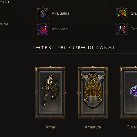
55750
Mira Salda
Gra
PLINA
Imboscata
Con
POTERI DEL CUBO DI KANAI
Arma
Armatura
Gioiel