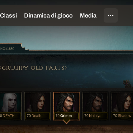
ING#1850
GRUMPY OLD FARTS
0
DEATHWING
70
Death
70
Grimm
70
Natalya
70
Shadow