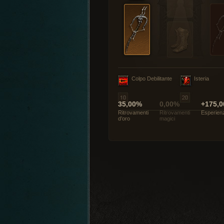
Colpo Debilitante
Isteria
35,00%
0,00%
+175,0
Ritrovamenti
Ritrovamenti
Esperien
d’oro
magici