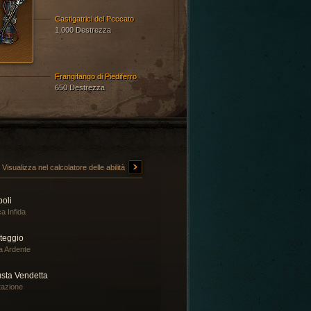
Castigatrici del Peccato
1,000 Destrezza
Frangifango di Piediferro
650 Destrezza
Visualizza nel calcolatore delle abilità
boli
a Infida
teggio
a Ardente
usta Vendetta
tazione