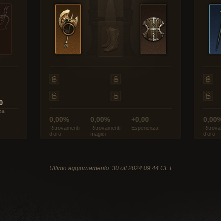
0
za
0,00%
0,00%
+0,00
0,00
Ritrovamenti
Ritrovamenti
Esperienza
Ritrova
d’oro
magici
d’oro
Ultimo aggiornamento: 30 ott 2024 09:44 CET