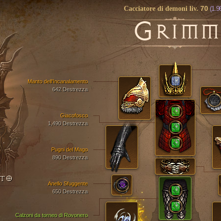
70
(1.9
Cacciatore di demoni liv.
G
RIMM
Manto dell'Incanalamento
642 Destrezza
Giacofosco
1,490 Destrezza
Pugni del Mago
890 Destrezza
NTO
Anello Sfuggente
650 Destrezza
Calzoni da torneo di Rovonero