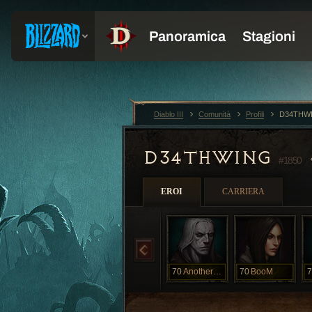
Diablo III
Comunità
Profili
D34THW
D34THWING
#1850
EROI
CARRIERA
70
AnotherOne
70
BooM
7