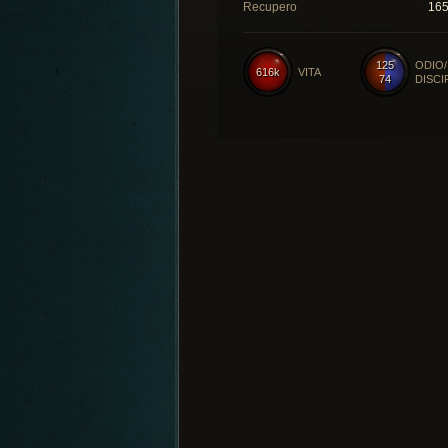
Recupero
16
125
ODIO/
616k
VITA
74
DISCI