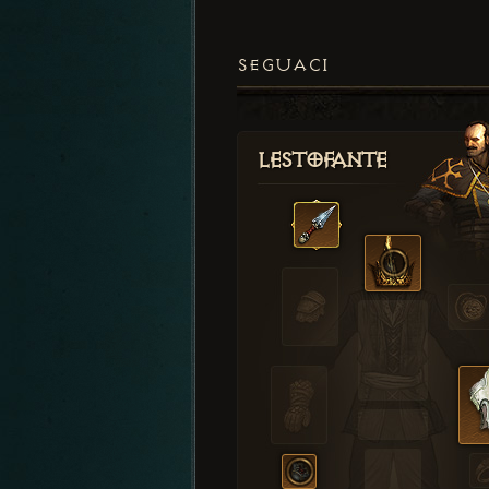
SEGUACI
Lestofante