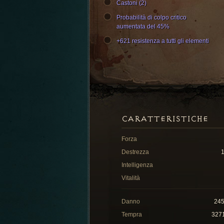
Castoni (2)
Probabilità di colpo critico
aumentata del 45%
+621 resistenza a tutti gli elementi
CARATTERISTICHE
Forza
Destrezza
Intelligenza
Vitalità
Danno
24
Tempra
327