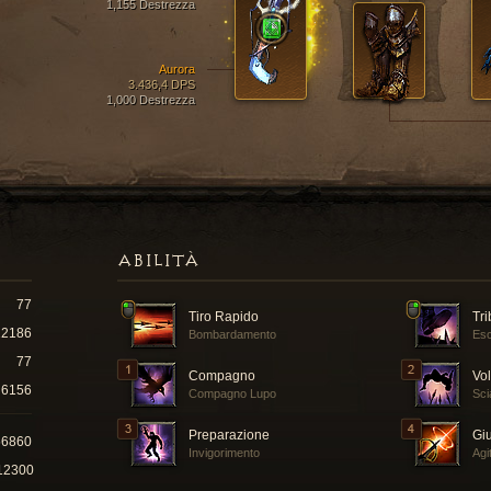
1,155 Destrezza
Aurora
3.436,4 DPS
1,000 Destrezza
ABILITÀ
77
Tiro Rapido
Tri
12186
Bombardamento
Esc
77
Compagno
Vol
6156
Compagno Lupo
Sci
Preparazione
Gi
56860
Invigorimento
Agi
12300