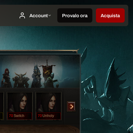
70
Switch
70
Unholy
70
YeeT
1
Fidget
1
n