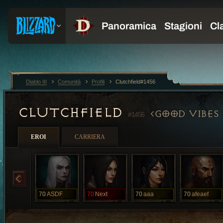
Diablo III
Comunità
Profili
Clutchfield#1456
CLUTCHFIELD
GOOD VIBES
#1456
EROI
CARRIERA
70
ASDF
70
Next
70
aaa
70
afeaef