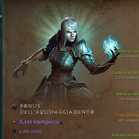
Martirio di Inar
450 Intelligen
Condanna di Inari
1,100 Intelligen
Volontà di Inari
745 Intelligen
BONUS
DELL’EQUIPAGGIAMENTO
Collera di Brig
481 Intelligen
8,446 Intelligenza
6,369 Vitalità
Reticenza di Inari