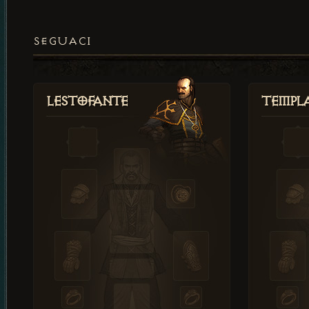
SEGUACI
Lestofante
Templ