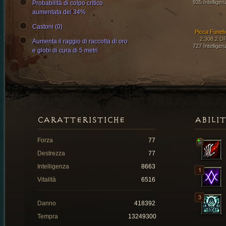
935 Intelligen
Probabilità di colpo critico
aumentata del 34%
Castoni (0)
Picca Funeb
2.308,2 D
Aumenta il raggio di raccolta di oro
727 Intelligen
e globi di cura di 5 metri
CARATTERISTICHE
ABILI
Forza
77
Destrezza
77
Intelligenza
8663
Vitalità
6516
Danno
418392
Tempra
13249300