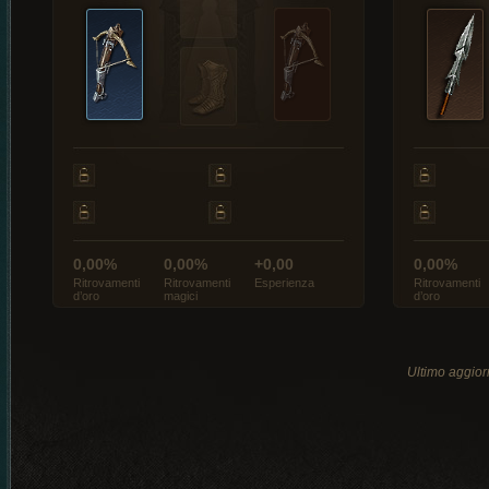
0,00%
0,00%
+0,00
0,00%
Ritrovamenti
Ritrovamenti
Esperienza
Ritrovamenti
d’oro
magici
d’oro
Ultimo aggio