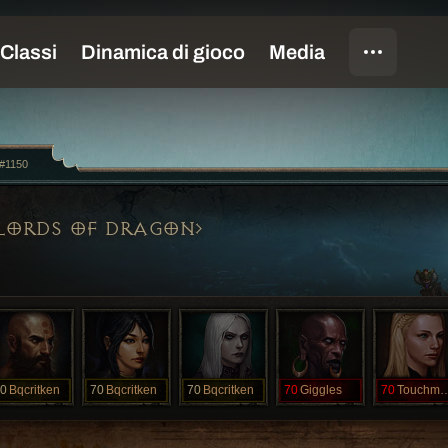
n#1150
LORDS OF DRAGON
0
Bqcritken
70
Bqcritken
70
Bqcritken
70
Giggles
70
Touchmyc