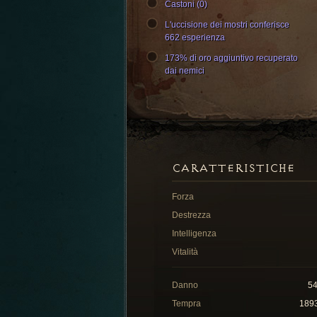
Castoni (0)
L'uccisione dei mostri conferisce
662 esperienza
173% di oro aggiuntivo recuperato
dai nemici
CARATTERISTICHE
Forza
Destrezza
Intelligenza
Vitalità
Danno
5
Tempra
189