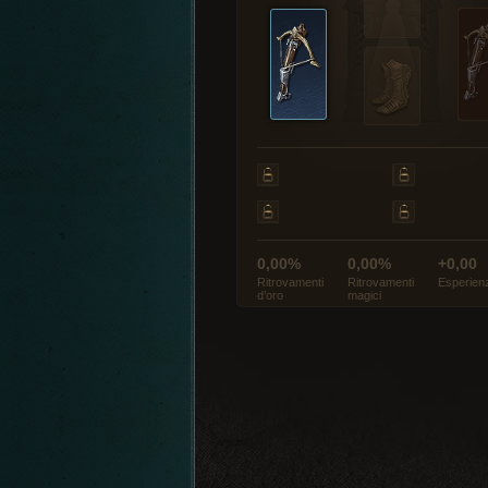
0,00%
0,00%
+0,00
Ritrovamenti
Ritrovamenti
Esperien
d’oro
magici