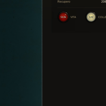
Recupero
20
563k
VITA
122
COLL