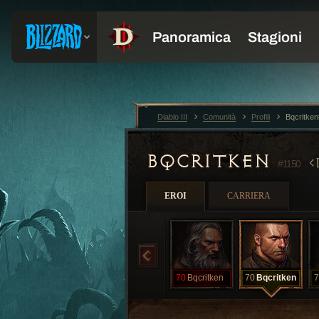
Diablo III
Comunità
Profili
Bqcritke
BQCRITKEN
#1150
EROI
CARRIERA
70
Bqcritken
70
Bqcritken
7