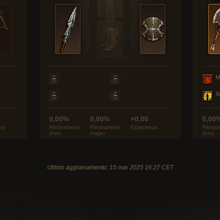
M
S
0,00%
0,00%
+0,00
0,00
za
Ritrovamenti
Ritrovamenti
Esperienza
Ritrova
d’oro
magici
d’oro
Ultimo aggiornamento: 15 mar 2025 16:27 CET