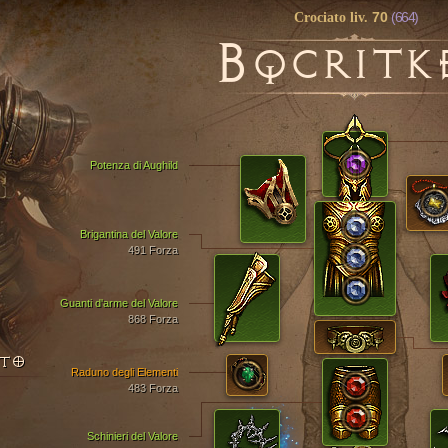
70
(664)
Crociato liv.
B
QCRITK
Potenza di Aughild
Brigantina del Valore
491 Forza
Guanti d'arme del Valore
868 Forza
NTO
Raduno degli Elementi
483 Forza
Schinieri del Valore