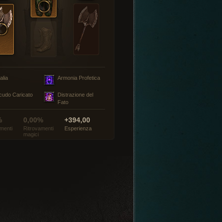
alia
Armonia Profetica
cudo Caricato
Distrazione del
Fato
%
0,00%
+394,00
menti
Ritrovamenti
Esperienza
magici