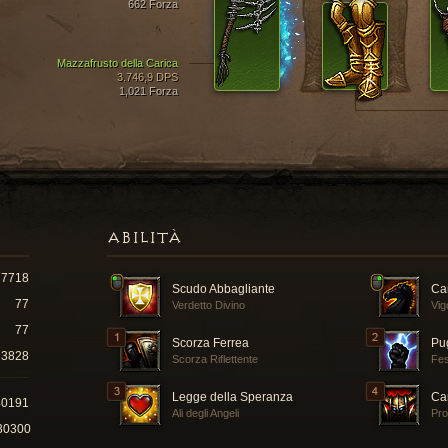
662 Forza
Mazzafrusto della Carica
3.746,9 DPS
1,021 Forza
ABILITÀ
7718
Scudo Abbagliante
Car
77
Verdetto Divino
Vig
77
Scorza Ferrea
Pug
3828
Scorza Riflettente
Fe
Legge della Speranza
Ca
40191
Ali degli Angeli
Pro
30300