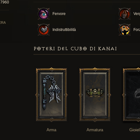
87960
Fervore
Ver
ERA
Indistruttibilità
For
POTERI DEL CUBO DI KANAI
Arma
Armatura
Gioiel