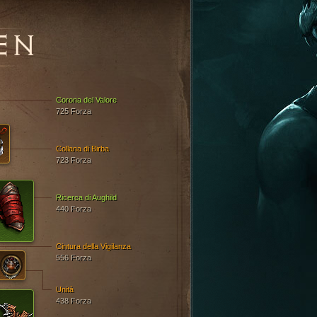
EN
Corona del Valore
725 Forza
Collana di Birba
723 Forza
Ricerca di Aughild
440 Forza
Cintura della Vigilanza
556 Forza
Unità
438 Forza