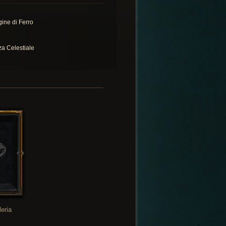
gine di Ferro
za Celestiale
leria