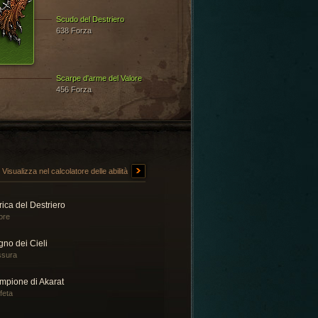
Scudo del Destriero
638 Forza
Scarpe d'arme del Valore
456 Forza
Visualizza nel calcolatore delle abilità
ica del Destriero
ore
no dei Cieli
ssura
mpione di Akarat
feta