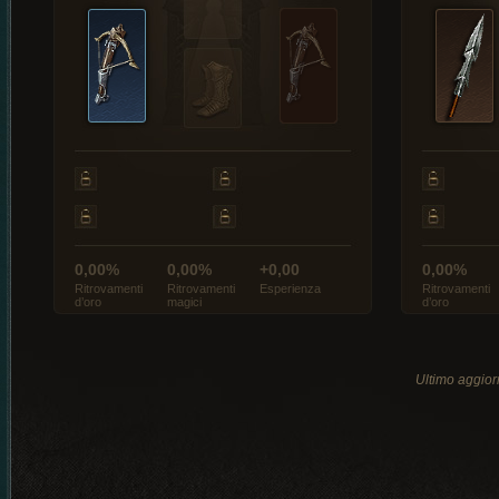
0,00%
0,00%
+0,00
0,00%
Ritrovamenti
Ritrovamenti
Esperienza
Ritrovamenti
d’oro
magici
d’oro
Ultimo aggio