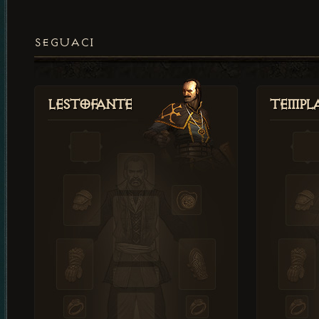
SEGUACI
Lestofante
Templ