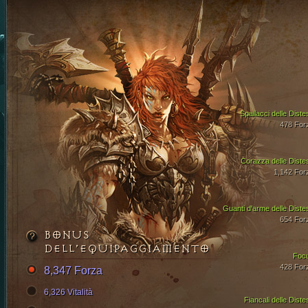
Spallacci delle Diste
478 For
Corazza delle Diste
1,142 For
Guanti d'arme delle Diste
654 For
BONUS
DELL’EQUIPAGGIAMENTO
Foc
428 For
8,347 Forza
6,326 Vitalità
Fiancali delle Diste