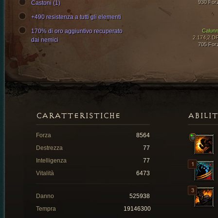
930 For
Castoni (1)
+490 resistenza a tutti gli elementi
170% di oro aggiuntivo recuperato
Calunn
2.174,2 D
dai nemici
705 For
CARATTERISTICHE
ABILI
Forza
8564
Destrezza
77
Intelligenza
77
Vitalità
6473
Danno
525938
Tempra
19146300