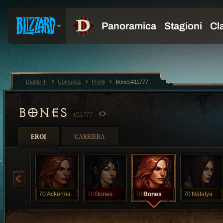
Diablo III
Comunità
Profili
Bones#11777
BONES
#11777
EROI
CARRIERA
70
Ackermann
70
Bones
70
Bones
70
Natalya