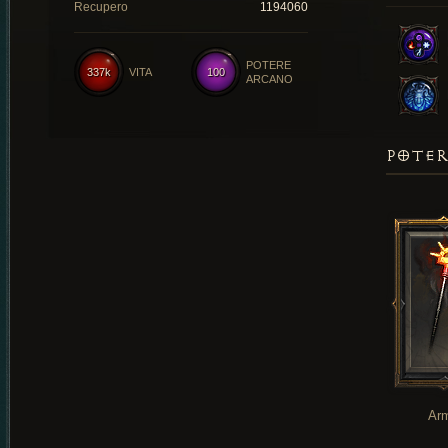
Recupero
1194060
POTERE
337k
VITA
100
ARCANO
POTER
Ar