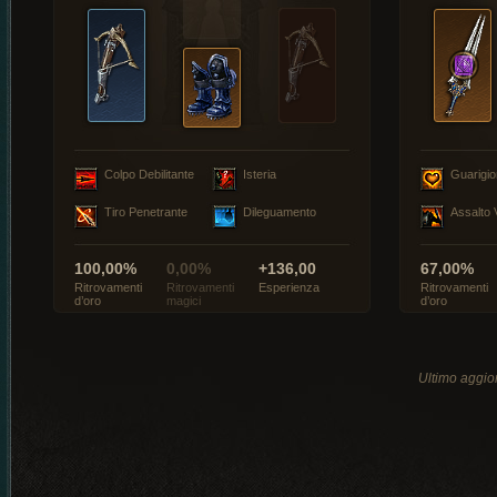
Colpo Debilitante
Isteria
Guarigi
Tiro Penetrante
Dileguamento
Assalto 
100,00%
0,00%
+136,00
67,00%
Ritrovamenti
Ritrovamenti
Esperienza
Ritrovamenti
d’oro
magici
d’oro
Ultimo aggio