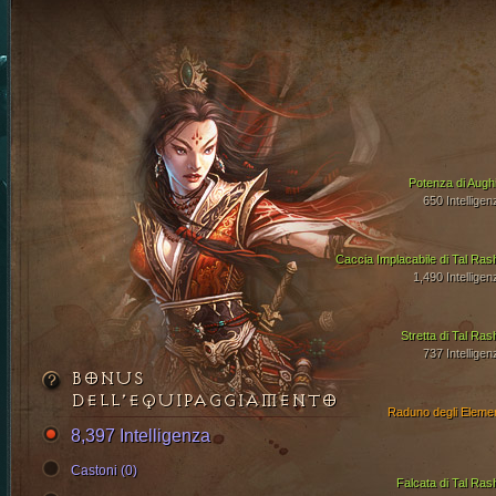
Potenza di Aughi
650 Intelligen
Caccia Implacabile di Tal Ras
1,490 Intelligen
Stretta di Tal Ras
737 Intelligen
BONUS
DELL’EQUIPAGGIAMENTO
Raduno degli Elemen
8,397 Intelligenza
Castoni (0)
Falcata di Tal Ras