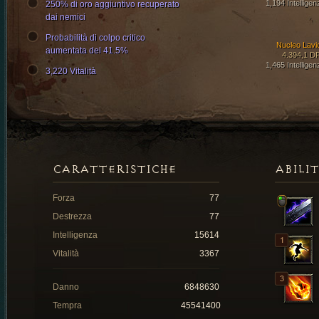
1,194 Intelligen
250% di oro aggiuntivo recuperato
dai nemici
Probabilità di colpo critico
Nucleo Lavi
aumentata del 41.5%
4.394,1 D
1,465 Intelligen
3,220 Vitalità
CARATTERISTICHE
ABILI
Forza
77
Destrezza
77
Intelligenza
15614
Vitalità
3367
Danno
6848630
Tempra
45541400