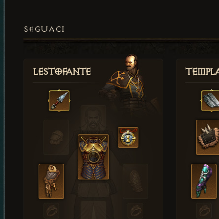
SEGUACI
Lestofante
Templ