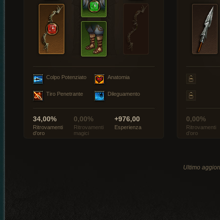
Colpo Potenziato
Anatomia
Tiro Penetrante
Dileguamento
34,00%
0,00%
+976,00
0,00%
Ritrovamenti
Ritrovamenti
Esperienza
Ritrovamenti
d’oro
magici
d’oro
Ultimo aggio