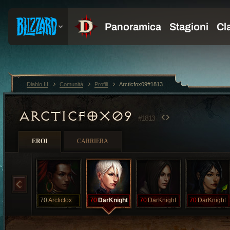
Diablo III
Comunità
Profili
Arcticfox09#1813
ARCTICFOX09
#1813
EROI
CARRIERA
70
Arcticfox
70
DarKnight
70
DarKnight
70
DarKnight