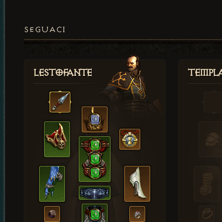
SEGUACI
Lestofante
Templ