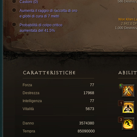
586 Destrez
Castoni (0)
Aumenta il raggio di raccolta di oro
e globi di cura di 7 metri
Won Khim L
2.842,0 D
Probabilità di colpo critico
1,000 Destrez
aumentata del 41.5%
CARATTERISTICHE
ABILI
Forza
77
Destrezza
17968
Intelligenza
77
Vitalità
5673
Danno
3574380
Tempra
85090000