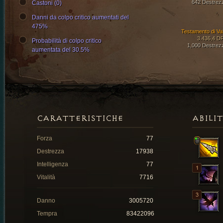
642 Destrez
Castoni (0)
Danni da colpo critico aumentati del
475%
Testamento di Val
3.436,4 D
Probabilità di colpo critico
1,000 Destrez
aumentata del 30.5%
CARATTERISTICHE
ABILI
Forza
77
Destrezza
17938
Intelligenza
77
Vitalità
7716
Danno
3005720
Tempra
83422096