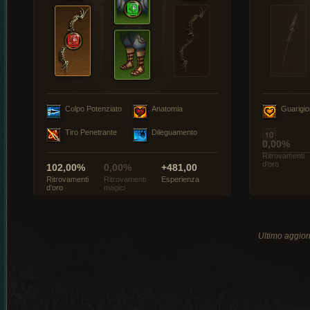
Colpo Potenziato
Anatomia
Guarigi
Tiro Penetrante
Dileguamento
0,00%
Ritrovamenti
d’oro
102,00%
0,00%
+481,00
Ritrovamenti
Ritrovamenti
Esperienza
d’oro
magici
Ultimo aggio