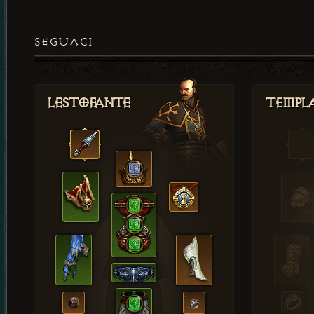
SEGUACI
Lestofante
Templ