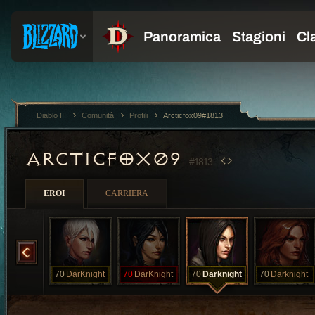
Diablo III
Comunità
Profili
Arcticfox09#1813
ARCTICFOX09
#1813
EROI
CARRIERA
DarKnight
70
DarKnight
70
DarKnight
70
Darknight
70
Darknight