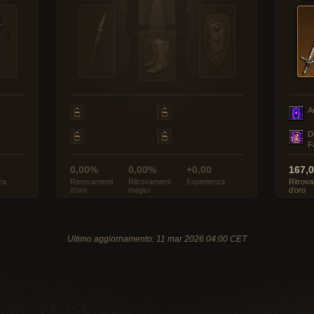
A
D
F
0,00%
0,00%
+0,00
167,
za
Ritrovamenti
Ritrovamenti
Esperienza
Ritrova
d’oro
magici
d’oro
Ultimo aggiornamento: 11 mar 2026 04:00 CET