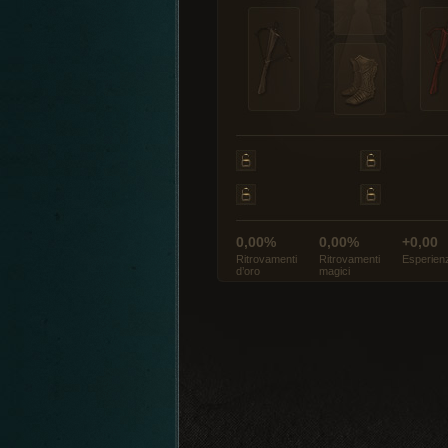
0,00%
0,00%
+0,00
Ritrovamenti
Ritrovamenti
Esperien
d’oro
magici