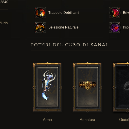
72840
Trappole Debilitanti
Bri
PLINA
Selezione Naturale
Imb
POTERI DEL CUBO DI KANAI
Arma
Armatura
Gioiel