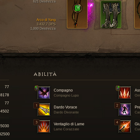
621 Destrezza
Arco di Yang
3.432,7 DPS
1,000 Destrezza
ABILITÀ
77
Compagno
As
8178
Compagno Lupo
Om
77
Dardo Vorace
Pr
4502
Dardo Divorante
Cas
Ventaglio di Lame
Gi
65030
Lame Corazzate
Cu
32500