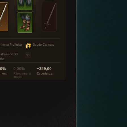
rmonia Profetica
Scudo Caricato
istrazione del
ato
00%
0,00%
+359,00
menti
Ritrovamenti
Esperienza
magici