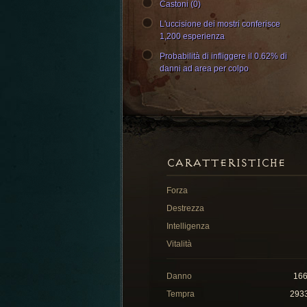
Castoni (0)
L'uccisione dei mostri conferisce
1,200 esperienza
Probabilità di infliggere il 0.62% di
danni ad area per colpo
CARATTERISTICHE
Forza
Destrezza
Intelligenza
Vitalità
Danno
16
Tempra
293