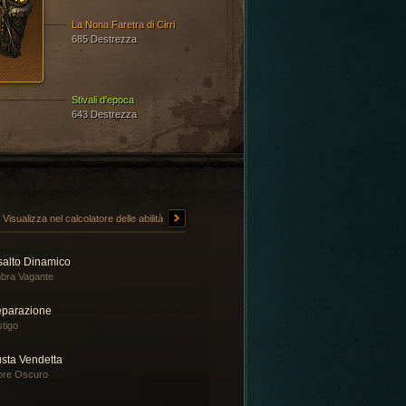
La Nona Faretra di Cirri
685 Destrezza
Stivali d'epoca
643 Destrezza
Visualizza nel calcolatore delle abilità
salto Dinamico
bra Vagante
eparazione
tigo
usta Vendetta
ore Oscuro