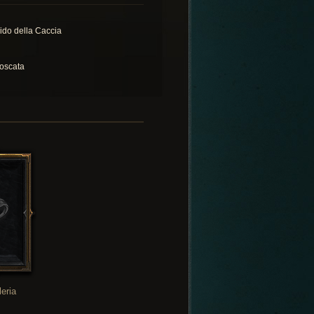
vido della Caccia
oscata
leria