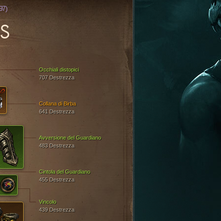
97)
S
Occhiali distopici
707 Destrezza
Collana di Birba
641 Destrezza
Avversione del Guardiano
483 Destrezza
Cintola del Guardiano
455 Destrezza
Vincolo
439 Destrezza