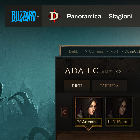
Diablo III
Comunità
Profili
AdamC#1
ADAMC
#1435
EROI
CARRIERA
70
Artemis
1
DHStorage