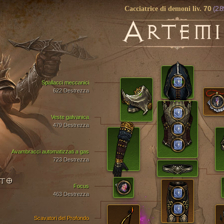
70
(2.8
Cacciatrice di demoni liv.
A
RTEMI
Spallacci meccanici
622 Destrezza
Veste galvanica
479 Destrezza
Avambracci automatizzati a gas
723 Destrezza
NTO
Focus
463 Destrezza
Scavatori del Profondo