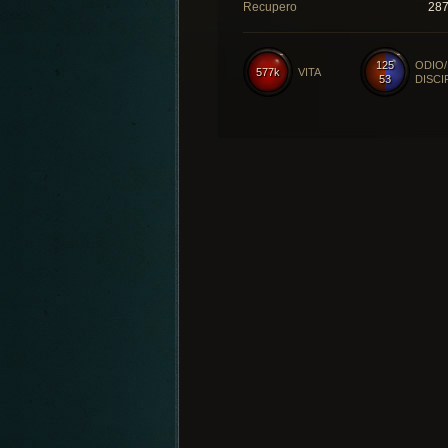
Recupero
28
125
ODIO/
577k
VITA
53
DISCI