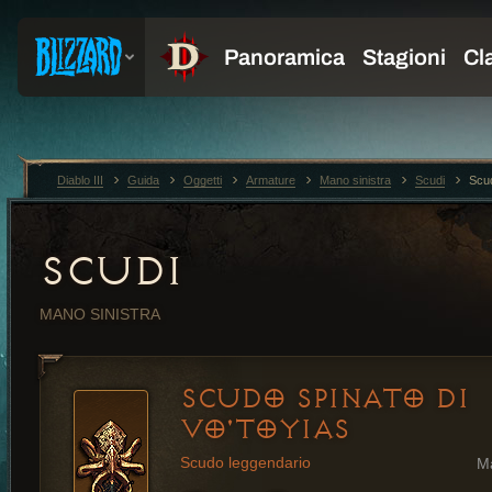
Diablo III
Guida
Oggetti
Armature
Mano sinistra
Scudi
Scud
SCUDI
MANO SINISTRA
SCUDO SPINATO DI
VO'TOYIAS
Scudo leggendario
M