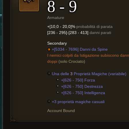
8 - 9
Armature
+[10,0 - 20,0]%
probabilità di parata
[236 - 295]-[283 - 413]
danni parati
Secondary
+[5334 - 7696] Danni da Spine
I nemici colpiti da Istigazione subiscono dan
doppi
(solo Crociato)
Una delle
3
Proprietà Magiche (variabile)
+[626 - 750] Forza
+[626 - 750] Destrezza
+[626 - 750] Intelligenza
+3 proprietà magiche casuali
Account Bound