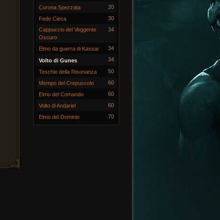
20
Corona Spezzata
30
Fede Cieca
Cappuccio del Veggente
34
Oscuro
34
Elmo da guerra di Kassar
34
Volto di Gunes
50
Teschio della Risonanza
60
Mempo del Crepuscolo
60
Elmo del Comando
60
Volto di Andariel
70
Elmo del Dominio