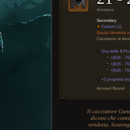
Armature
Secondary
Castoni (1)
Giusta Vendetta ot
Cacciatore di dem
Una delle
3
Prop
+[626 - 75
+[626 - 75
+[626 - 75
+3 proprietà ma
Account Bound
Il cacciatore Gune
dicono che conte
vendetta. Sosteng