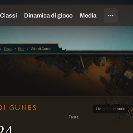
Testa
Elmi
Volto di Gunes
DI GUNES
Livello necessario
3
Testa
24