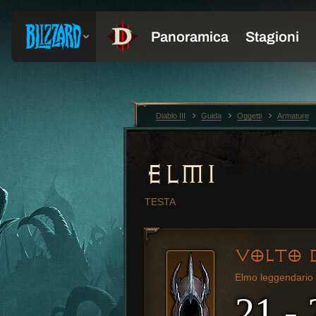
Diablo III
Guida
Oggetti
Armature
ELMI
TESTA
VOLTO 
Elmo leggendario
21 - 