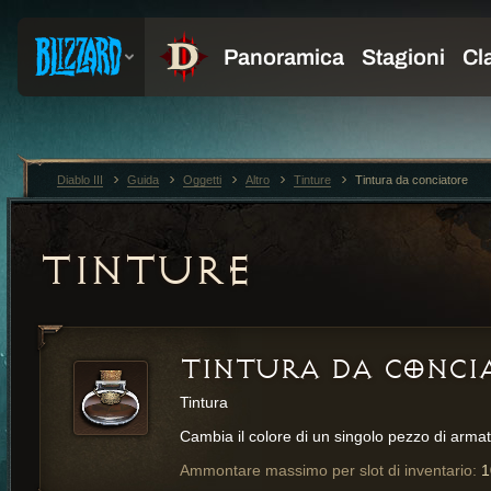
Diablo III
Guida
Oggetti
Altro
Tinture
Tintura da conciatore
TINTURE
TINTURA DA CONCI
Tintura
Cambia il colore di un singolo pezzo di armat
Ammontare massimo per slot di inventario:
1