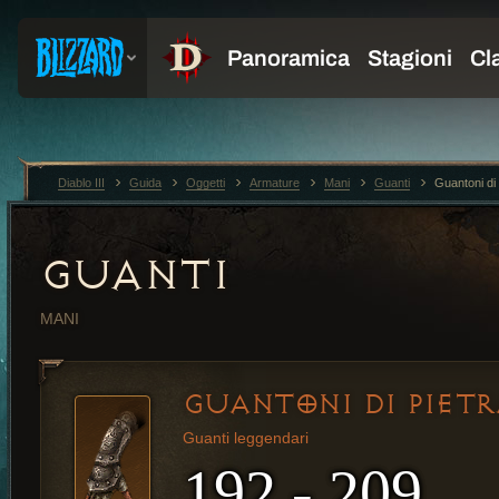
Diablo III
Guida
Oggetti
Armature
Mani
Guanti
Guantoni di 
GUANTI
MANI
GUANTONI DI PIETR
Guanti leggendari
192 - 209