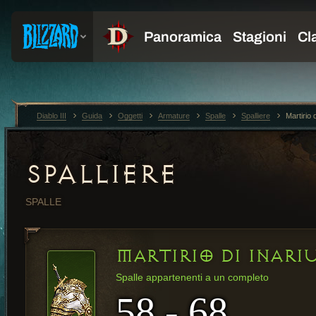
Diablo III
Guida
Oggetti
Armature
Spalle
Spalliere
Martirio 
SPALLIERE
SPALLE
MARTIRIO DI INARI
Spalle appartenenti a un completo
58 - 68