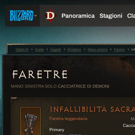
Diablo III
Guida
Oggetti
Armature
Mano sinistra
Faretre
In
FARETRE
MANO SINISTRA
SOLO
CACCIATRICE DI DEMONI
INFALLIBILITÀ SACR
Faretra leggendaria
M
Caccia
Primary