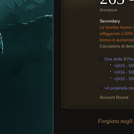
Armature
Secondary
Le bombe hanno un
infliggendo il 50% 
bonus è aumentato
Cacciatore di dem
Una delle
3
Prop
+[416 - 50
+[416 - 50
+[416 - 50
+4 proprietà ma
Account Bound
Forgiata negli 