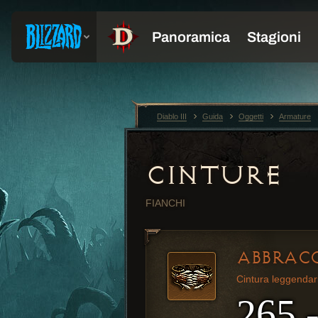
Diablo III
Guida
Oggetti
Armature
CINTURE
FIANCHI
ABBRACC
Cintura leggendar
265 