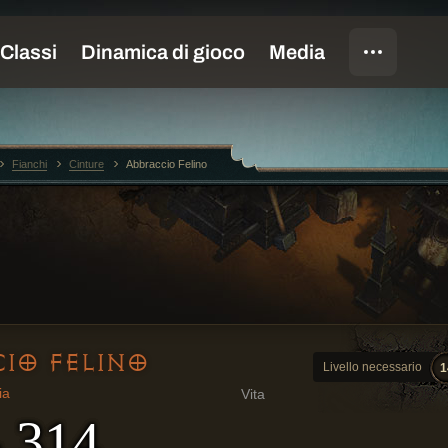
Fianchi
Cinture
Abbraccio Felino
IO FELINO
Livello necessario
1
ia
Vita
- 314