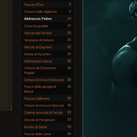
9
Fascia d'Oro
9
Cintura della Vigilanza
14
Abbraccio Felino
15
Cinta Insaziabile
20
Vincolo dei Perduti
20
Vergogna di Delsere
22
Vincolo di Dayntee
24
Anima di Kyoshiro
25
Imbracatura Sacra
Cintura da Estrazione
26
Rapida
30
Cintura di Orecchi Mozzati
Fasce della giungla di
30
Bakuli
30
Fascia Zafferano
30
Cintura di Orecchi Mozzati
33
Catena assurda di Fazula
33
Vincolo di Hergbrash
34
Incubo di Sebor
34
Fascia delle Lame