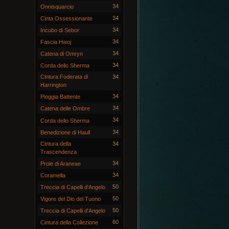
34
Onnisquarcio
34
Cinta Ossessionante
34
Incubo di Sebor
34
Fascia Hwoj
34
Catena di Omryn
34
Corda dello Sherma
Cintura Foderata di
34
Harrington
34
Pioggia Battente
34
Catena delle Ombre
34
Corda dello Sherma
34
Benedizione di Haull
Cintura della
34
Trascendenza
34
Prole di Araneae
34
Coramella
50
Treccia di Capelli d'Angelo
50
Vigore del Dio del Tuono
50
Treccia di Capelli d'Angelo
60
Cintura della Collezione