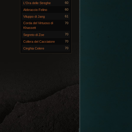
60
L'Ora delle Streghe
60
Abbraccio Felino
61
Viluppo di Jang
Corda del Virtuoso di
70
Khassett
70
Segreto di Zoe
70
Collera del Cacciatore
70
Cinghia Celere