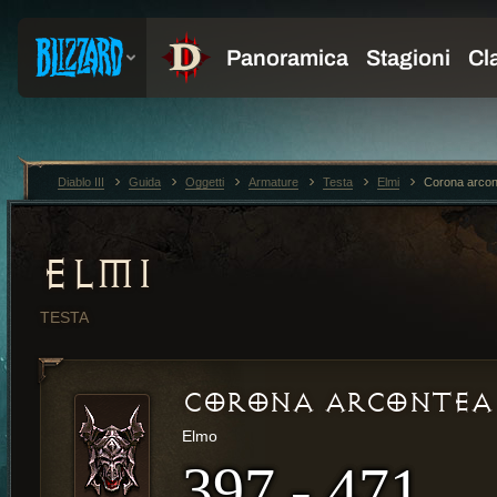
Diablo III
Guida
Oggetti
Armature
Testa
Elmi
Corona arcon
ELMI
TESTA
CORONA ARCONTEA
Elmo
397 - 471