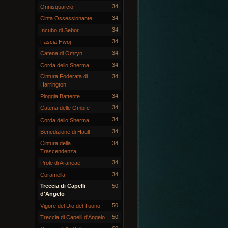
34
Onnisquarcio
34
Cinta Ossessionante
34
Incubo di Sebor
34
Fascia Hwoj
34
Catena di Omryn
34
Corda dello Sherma
Cintura Foderata di
34
Harrington
34
Pioggia Battente
34
Catena delle Ombre
34
Corda dello Sherma
34
Benedizione di Haull
Cintura della
34
Trascendenza
34
Prole di Araneae
34
Coramella
Treccia di Capelli
50
d'Angelo
50
Vigore del Dio del Tuono
50
Treccia di Capelli d'Angelo