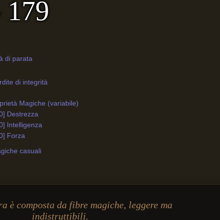
- 179
à di parata
ite di integrità
rietà Magiche (variabile)
0] Destrezza
0] Intelligenza
0] Forza
giche casuali
ra è composta da fibre magiche, leggere ma
indistruttibili.