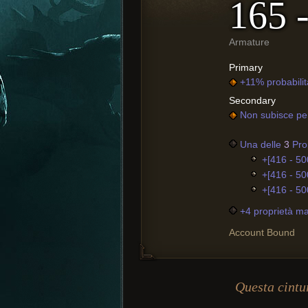
165 
Armature
Primary
+11% probabilit
Secondary
Non subisce perd
Una delle
3
Prop
+[416 - 50
+[416 - 50
+[416 - 50
+4 proprietà ma
Account Bound
Questa cintu