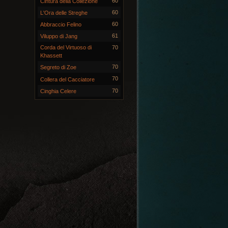
60
Cintura della Collezione
60
L'Ora delle Streghe
60
Abbraccio Felino
61
Viluppo di Jang
Corda del Virtuoso di
70
Khassett
70
Segreto di Zoe
70
Collera del Cacciatore
70
Cinghia Celere