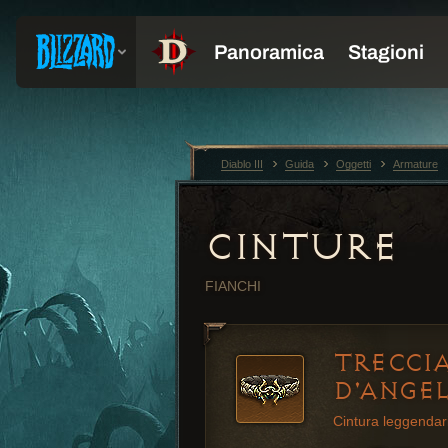
Diablo III
Guida
Oggetti
Armature
CINTURE
FIANCHI
TRECCIA
D'ANGE
Cintura leggendar