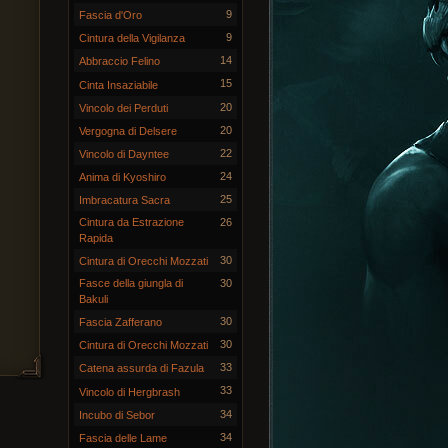
9
Fascia d'Oro
9
Cintura della Vigilanza
14
Abbraccio Felino
15
Cinta Insaziabile
20
Vincolo dei Perduti
20
Vergogna di Delsere
22
Vincolo di Dayntee
24
Anima di Kyoshiro
25
Imbracatura Sacra
Cintura da Estrazione
26
Rapida
30
Cintura di Orecchi Mozzati
Fasce della giungla di
30
Bakuli
30
Fascia Zafferano
30
Cintura di Orecchi Mozzati
33
Catena assurda di Fazula
33
Vincolo di Hergbrash
34
Incubo di Sebor
34
Fascia delle Lame