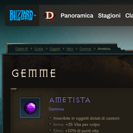
Diablo III
Guida
Oggetti
Altro
Gemme
Ametista
GEMME
AMETISTA
Gemma
Inseribile in oggetti dotati di castoni
Arma
: +35 Vita per colpo
Elmo
: +10% di punti vita