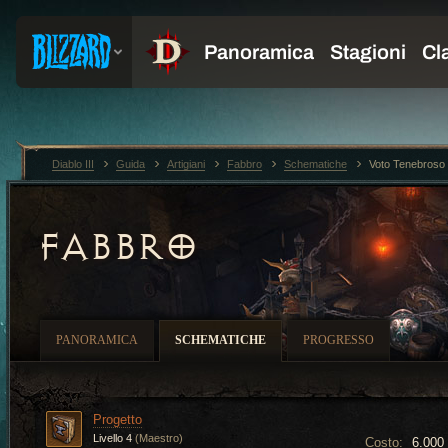
Diablo III
Guida
Artigiani
Fabbro
Schematiche
Voto Tenebroso
FABBRO
PANORAMICA
SCHEMATICHE
PROGRESSO
Progetto
Livello 4
(Maestro)
Costo:
6.000