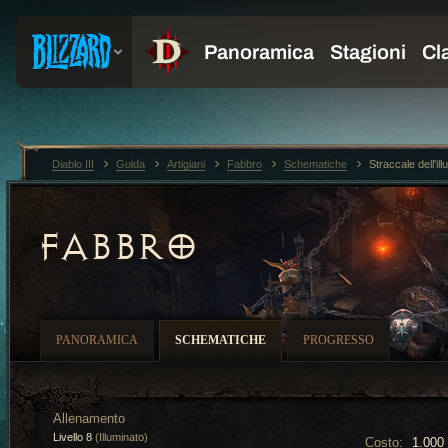
Diablo III
Guida
Artigiani
Fabbro
Schematiche
Straccale dell'il
FABBRO
PANORAMICA
SCHEMATICHE
PROGRESSO
Allenamento
Livello 8
(Illuminato)
Costo:
1.000