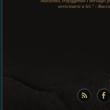
indistinto, trafiggendo i bersagli 
avvicinarsi a lei." - Racc