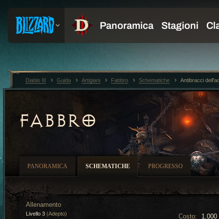
Diablo III
Guida
Artigiani
Fabbro
Schematiche
Antibracci dell'a
FABBRO
PANORAMICA
SCHEMATICHE
PROGRESSO
Allenamento
Livello 3
(Adepto)
Costo:
1.000