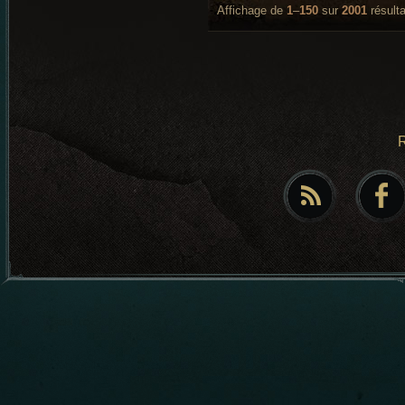
Affichage de
1
–
150
sur
2001
résulta
R