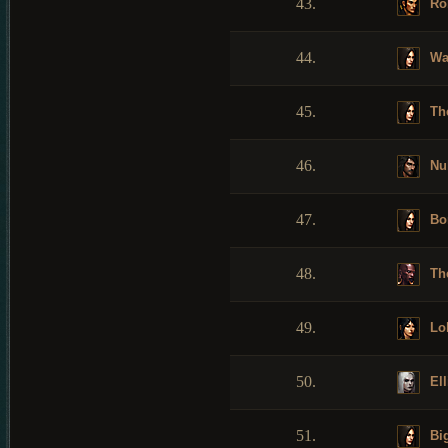
43.
Ro
44.
Wa
45.
Th
46.
Nu
47.
Bo
48.
Th
49.
Lo
50.
Ell
51.
Bi