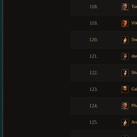
118.
Tu
119.
Vik
120.
Sw
121.
da
122.
Sh
123.
Ca
124.
Ph
125.
Arc