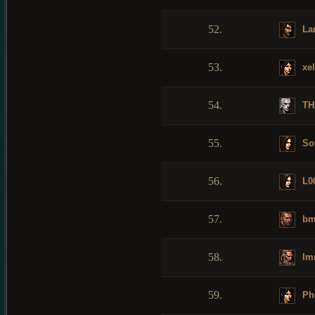
52.
La
53.
xel
54.
TH
55.
So
56.
L0
57.
bm
58.
Im
59.
Ph