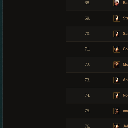
68.
Bad
69.
St
70.
Sa
71.
Con
72.
Mo
73.
Anc
74.
Nor
75.
en
76.
Jel