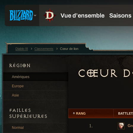
Diablo III
Classements
Cœur de lion
RÉGION
CŒUR D
Amériques
Europe
Asie
FAILLES
RANG
BATTLE
SUPÉRIEURES
1.
Gr
Normal