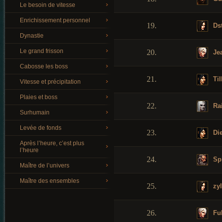
Le besoin de vitesse
Enrichissement personnel
19.
Dst
Dynastie
Le grand frisson
20.
Je
Cabosse les boss
21.
Til
Vitesse et précipitation
Plaies et boss
22.
Ra
Surhumain
Levée de fonds
23.
Di
Après l’heure, c’est plus
l’heure
24.
Spi
Maître de l’univers
Maître des ensembles
25.
zyl
26.
Fu