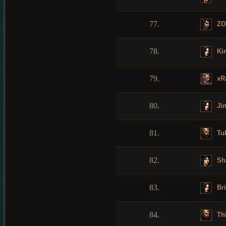
77.
ZO
78.
Kir
79.
xR
80.
Ji
81.
Tu
82.
Sh
83.
Br
84.
Th