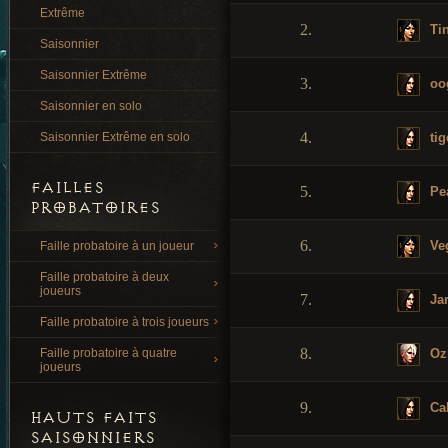
Extrême
2.
Ti
Saisonnier
Saisonnier Extrême
3.
oo
Saisonnier en solo
4.
tig
Saisonnier Extrême en solo
FAILLES
5.
Pe
PROBATOIRES
6.
Ve
Faille probatoire à un joueur
Faille probatoire à deux
joueurs
7.
Jar
Faille probatoire à trois joueurs
8.
Oz
Faille probatoire à quatre
joueurs
9.
Ca
HAUTS FAITS
SAISONNIERS