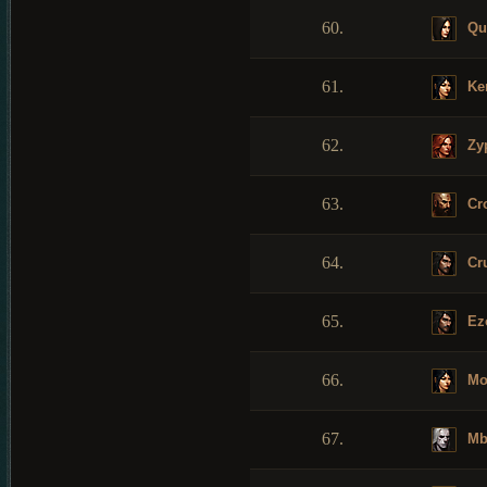
60.
Qui
61.
Ke
62.
Zy
63.
Cr
64.
Cru
65.
Ez
66.
Mo
67.
Mb