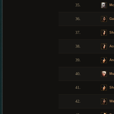
35.
Mc
36.
Gab
37.
Sh
38.
Ac
39.
An
40.
Mu
41.
Sh
42.
Wa