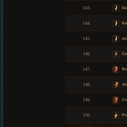
143.
Da
144.
Ka
145.
ari
146.
Ce
147.
Bor
148.
she
149.
Cob
150.
Po