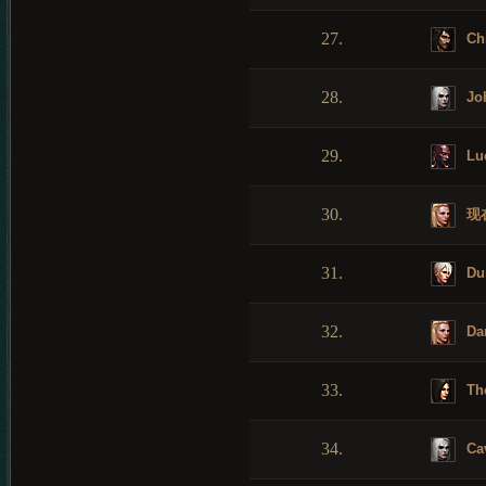
27.
Ch
28.
Jo
29.
Lu
30.
现
31.
Dur
32.
Da
33.
Th
34.
Cav