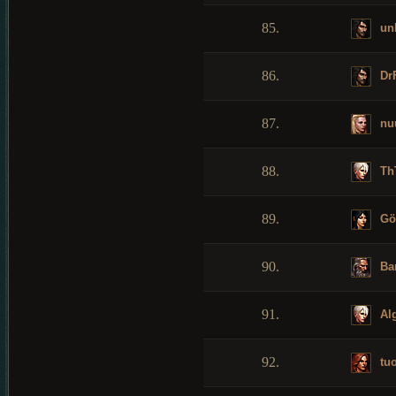
85.
un
86.
DrF
87.
nu
88.
Th
89.
Gö
90.
Ba
91.
Alg
92.
tu