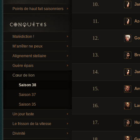
10.
Ja
Points de haut fait saisonniers
11.
Az
CONQUÊTES
Malédiction !
12.
Got
M’arrêter ne peux
13.
Br
Alignement stellaire
Guère épais
14.
Ja
Cœur de lion
Saison 38
15.
Am
Saison 37
Saison 35
16.
La
Un jour faste
17.
Hu
Le frisson de la vitesse
Divinité
18.
Gu