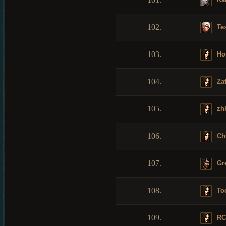
102.
Te
103.
Hor
104.
Zaf
105.
zh
106.
Ch
107.
Gr
108.
To
109.
RC