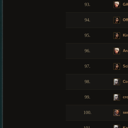
93.
GA
94.
Off
95.
Kin
96.
An
97.
Sc
98.
Cor
99.
cr
100.
ser
101.
Ka