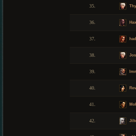
35.
Thy
36.
Hax
37.
had
38.
Jos
39.
Imm
40.
Rev
41.
Mo
42.
Jilt