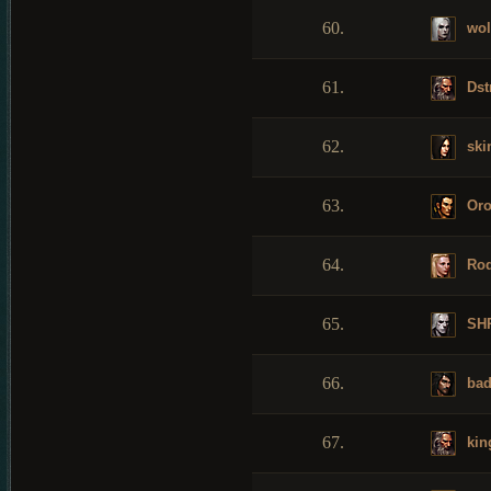
60.
wol
61.
Dst
62.
ski
63.
Or
64.
Rod
65.
SH
66.
bad
67.
kin