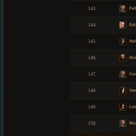
143.
Fel
144.
Edi
145.
Hel
146.
thr
147.
Cu
148.
Van
149.
Lot
150.
Mos