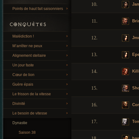
10.
Jam
Points de haut fait saisonniers
11.
Bri
CONQUÊTES
Malédiction !
12.
Jmu
M’arrêter ne peux
13.
Epe
Alignement stellaire
Un jour faste
14.
Kill
Cœur de lion
Guère épais
15.
Sh
Le frisson de la vitesse
Divinité
16.
Con
Le besoin de vitesse
17.
Ton
Dynastie
Saison 38
18.
haw