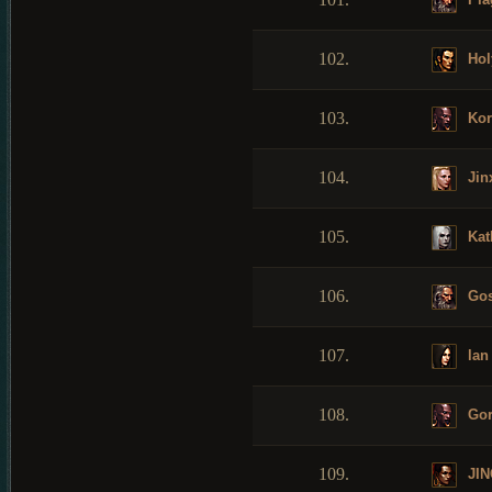
102.
Hol
103.
Kor
104.
Jin
105.
Kat
106.
Gos
107.
lan
108.
Gor
109.
JIN