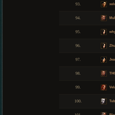
93.
xel
94.
Mu
95.
why
96.
Zhu
97.
Jea
98.
TH
99.
Vel
100.
Tub
101.
Plag