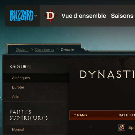
Diablo III
Classements
Dynastie
RÉGION
DYNAST
Amériques
Europe
Asie
FAILLES
RANG
BATTLET
SUPÉRIEURES
1.
Spi
Normal