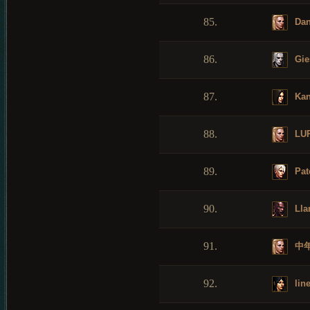
85.
Dan
86.
Gie
87.
Ka
88.
LUR
89.
Pat
90.
Lla
91.
中
92.
lin