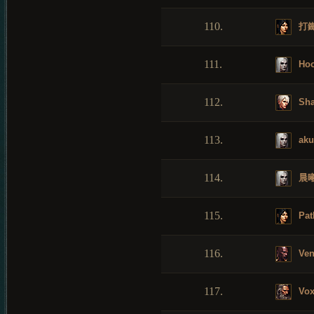
110.
打
111.
Hoo
112.
Sha
113.
aku
114.
晨
115.
Pat
116.
Ven
117.
Vo