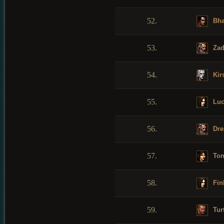
52.
Bha
53.
Zad
54.
Kir
55.
Luc
56.
Dre
57.
Ton
58.
Fin
59.
Tur