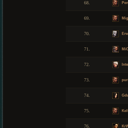
68.
Pen
69.
Mig
70.
Erw
71.
Mi
72.
Int
73.
pur
74.
Gd
75.
Kel
76.
Kr