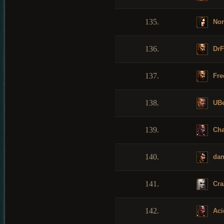
135.
No
136.
DrF
137.
Fre
138.
UBe
139.
Cha
140.
dan
141.
Cra
142.
Aci