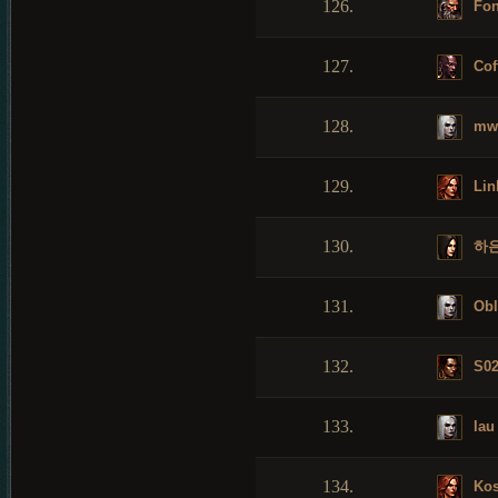
126.
Fon
127.
Cof
128.
mwi
129.
Lin
130.
하
131.
Obl
132.
S0
133.
lau
134.
Kos