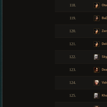
118.
Ota
119.
Ba
120.
Zer
121.
Del
122.
Sk
123.
Dea
124.
Val
125.
Kha