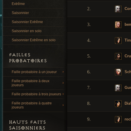
Extrême
2.
Cor
Saisonnier
Saisonnier Extrême
3.
ben
Saisonnier en solo
4.
Tin
Saisonnier Extrême en solo
FAILLES
5.
Cru
PROBATOIRES
6.
Sch
Faille probatoire à un joueur
Faille probatoire à deux
joueurs
7.
Gun
Faille probatoire à trois joueurs
8.
Dia
Faille probatoire à quatre
joueurs
9.
roc
HAUTS FAITS
SAISONNIERS