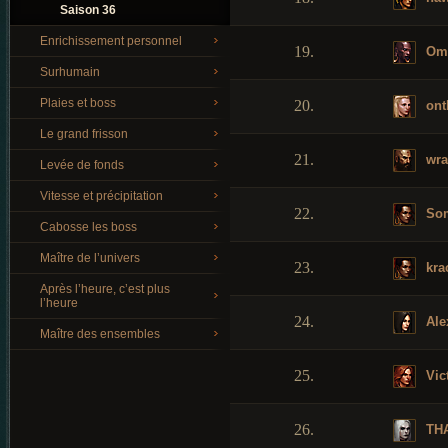
Saison 36
Enrichissement personnel
19.
Om
Surhumain
Plaies et boss
20.
onth
Le grand frisson
21.
wra
Levée de fonds
Vitesse et précipitation
22.
Som
Cabosse les boss
Maître de l’univers
23.
kra
Après l’heure, c’est plus
l’heure
24.
Ale
Maître des ensembles
25.
Vic
26.
TH