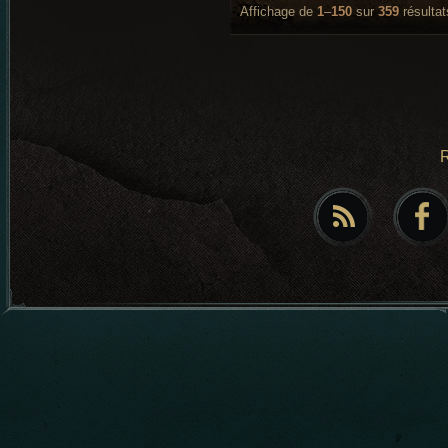
Affichage de
1
–
150
sur
359
résultat
R