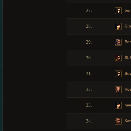
27.
bor
28.
Gio
29.
Bor
30.
SL
31.
Bo
32.
Koe
33.
mad
34.
Ka