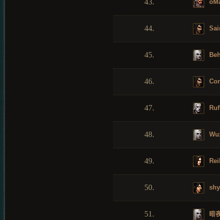
43.
oM
44.
Sai
45.
Beh
46.
Con
47.
Ruf
48.
Wux
49.
Rei
50.
shy
51.
暗