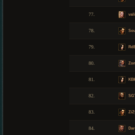
77.
vali
78.
Sou
79.
RdB
80.
Zom
81.
KB
82.
SGT
83.
ZiZ
84.
Dar