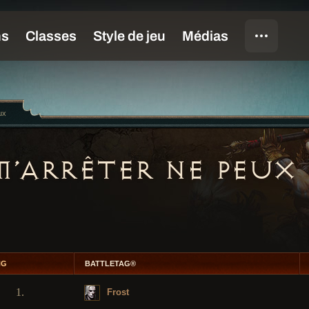
ux
M’ARRÊTER NE PEUX
NG
BATTLETAG®
1.
Frost