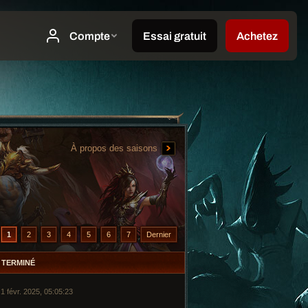
À propos des saisons
1
2
3
4
5
6
7
Dernier
TERMINÉ
1 févr. 2025, 05:05:23