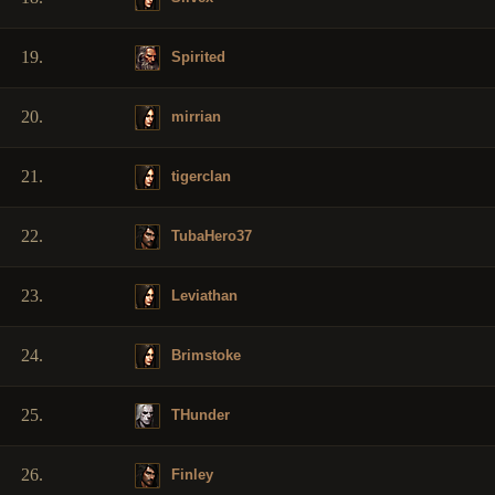
19.
Spirited
20.
mirrian
21.
tigerclan
22.
TubaHero37
23.
Leviathan
24.
Brimstoke
25.
THunder
26.
Finley