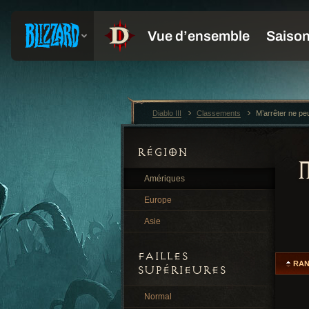
Diablo III
Classements
M’arrêter ne pe
RÉGION
Amériques
Europe
Asie
FAILLES
RA
SUPÉRIEURES
Normal