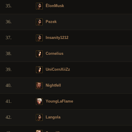
35.
ĒlonMusk
36.
Pezek
37.
Insanity1212
38.
Cornelius
39.
UniCornXiiZz
40.
Nightfell
41.
YoungLaFlame
42.
Langola