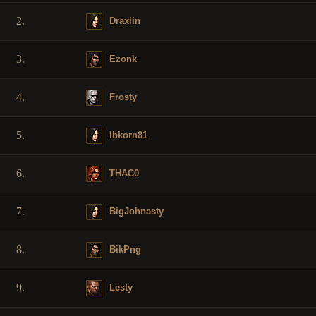
2.
Draxlin
3.
Ezonk
4.
Frosty
5.
lbkorn81
6.
THAC0
7.
BigJohnasty
8.
BikPng
9.
Lesty