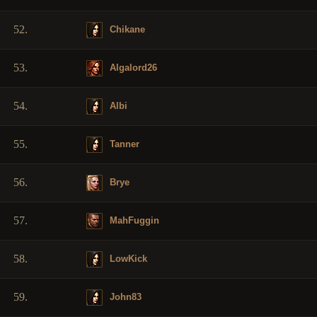
52.
Chikane
53.
Algalord26
54.
Albi
55.
Tanner
56.
Brye
57.
MahFuggin
58.
LowKick
59.
John83