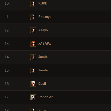
10.
KBKB
11.
Phexeye
12.
Azeyo
13.
xASAPx
14.
Jamie
15.
Jambi
16.
Cavil
17.
RobotCat
18.
Slivex