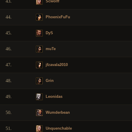
43.
Scwolff
44.
PhoenixFuFu
45.
DyS
46.
muTe
47.
jfzavala2010
48.
Grin
49.
Leonidas
50.
Wumderbean
51.
Unquenchable