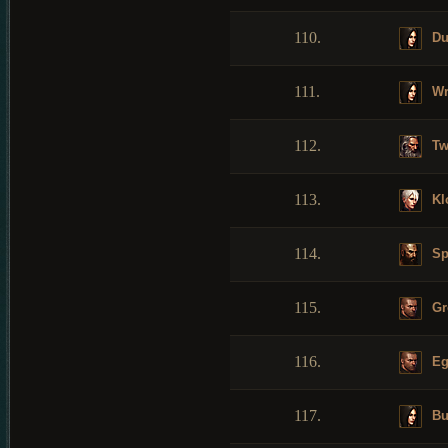
110.
Du
111.
Wr
112.
Tw
113.
Kl
114.
Sp
115.
Gr
116.
Eg
117.
Bu