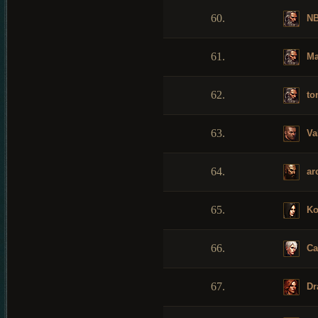
60.
N
61.
Ma
62.
to
63.
Va
64.
ar
65.
Ko
66.
Ca
67.
Dr