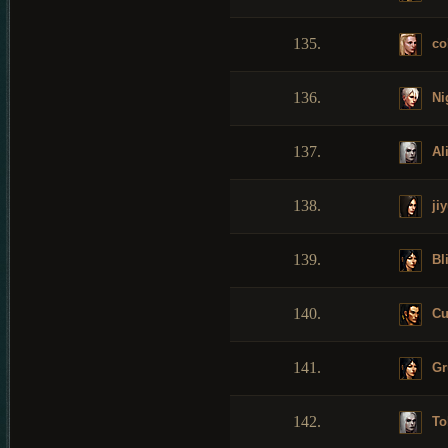
135.
co
136.
Ni
137.
Ali
138.
ji
139.
Bl
140.
Cu
141.
Gr
142.
To