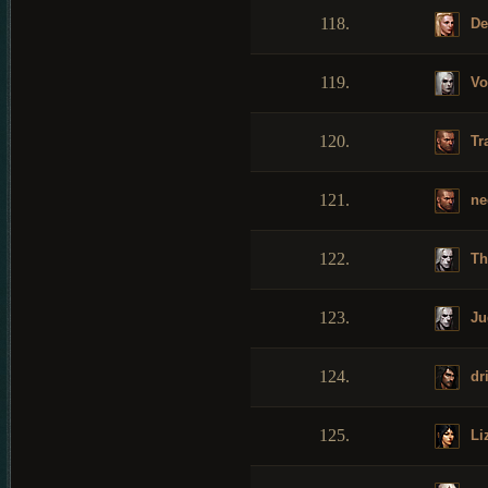
118.
De
119.
Vol
120.
Tr
121.
ne
122.
Th
123.
Ju
124.
dr
125.
Li