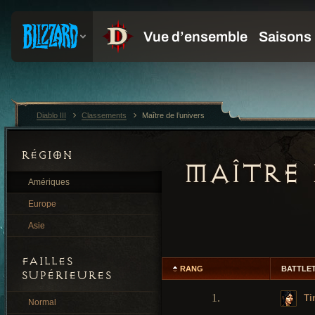
Diablo III
Classements
Maître de l’univers
RÉGION
MAÎTRE 
Amériques
Europe
Asie
FAILLES
RANG
BATTLE
SUPÉRIEURES
1.
Ti
Normal