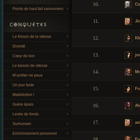
10.
Co
Points de haut fait saisonniers
11.
Ji
CONQUÊTES
Le frisson de la vitesse
12.
Kh
Divinité
13.
jm
Cœur de lion
Le besoin de vitesse
14.
Mr
M’arrêter ne peux
Un jour faste
15.
Fr
Malédiction !
Guère épais
16.
Al
Levée de fonds
17.
as
Surhumain
Enrichissement personnel
18.
Fu