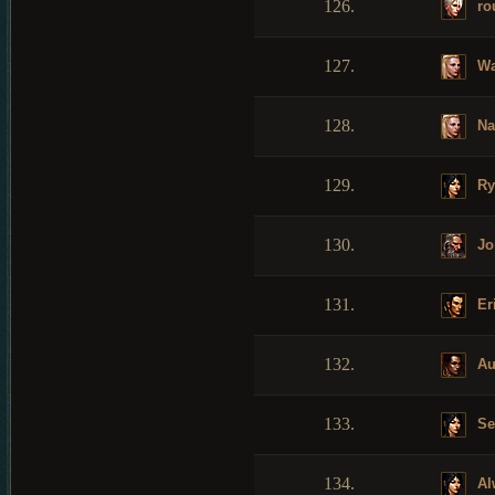
126.
ro
127.
Wa
128.
Na
129.
Ry
130.
Jo
131.
Er
132.
Au
133.
Sel
134.
Al