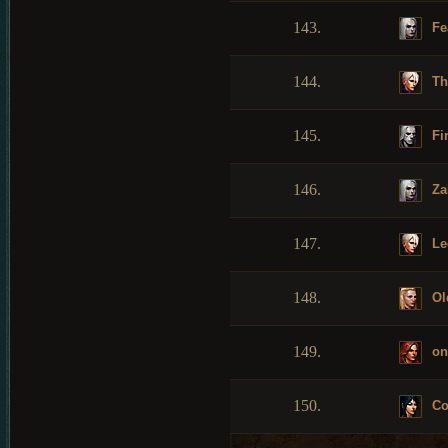
143.
Fe
144.
Th
145.
Fi
146.
Za
147.
Le
148.
Ol
149.
on
150.
Co