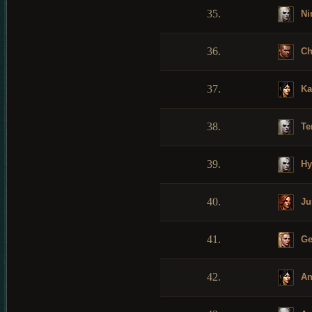
35.
Ni
36.
Ch
37.
Ka
38.
Te
39.
Hy
40.
Ju
41.
Ge
42.
An