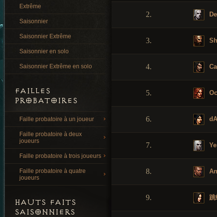
Extrême
2.
De
Saisonnier
Saisonnier Extrême
3.
Sh
Saisonnier en solo
4.
Ca
Saisonnier Extrême en solo
FAILLES
5.
Oc
PROBATOIRES
6.
dA
Faille probatoire à un joueur
Faille probatoire à deux
joueurs
7.
Ye
Faille probatoire à trois joueurs
8.
An
Faille probatoire à quatre
joueurs
9.
跳
HAUTS FAITS
SAISONNIERS