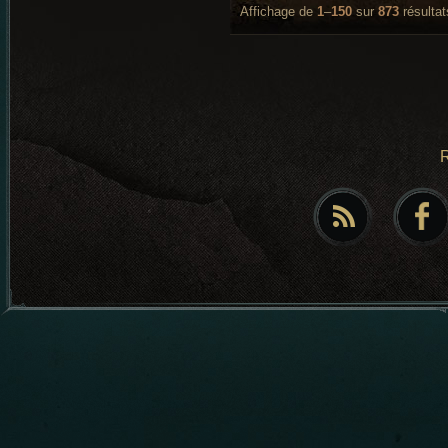
Affichage de
1
–
150
sur
873
résultat
R