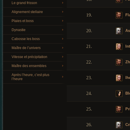
Le grand frisson
Alignement stellaire
19.
Fl
Plaies et boss
Dynastie
20.
As
Cabosse les boss
21.
In
Maître de l’univers
Vitesse et précipitation
22.
Zh
Maître des ensembles
Après l’heure, c’est plus
23.
lh
l’heure
24.
Bl
25.
Pr
26.
Cr