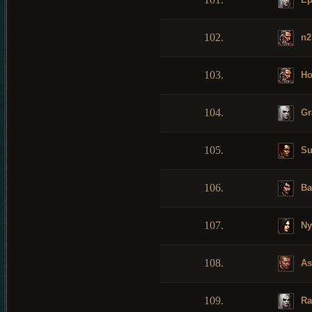
102.
n2
103.
Ho
104.
Gr
105.
Su
106.
Ba
107.
Ny
108.
As
109.
Ra