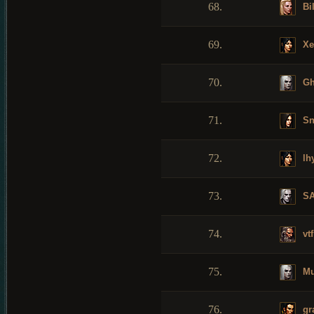
68.
Bi
69.
Xe
70.
Gh
71.
Sn
72.
lh
73.
SA
74.
vtf
75.
Mu
76.
gr