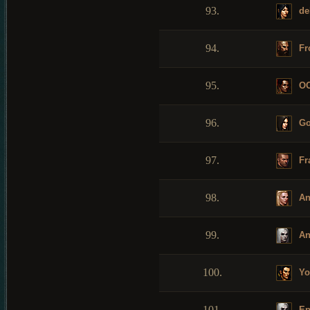
93.
de
94.
Fr
95.
O
96.
Go
97.
Fr
98.
An
99.
An
100.
Yo
101.
Ep