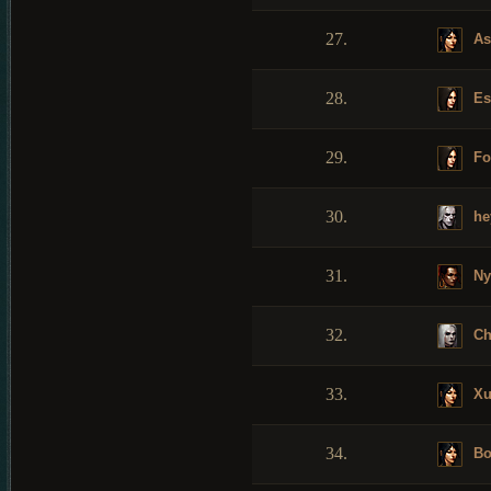
27.
Ast
28.
Es
29.
Fo
30.
he
31.
Ny
32.
Ch
33.
Xu
34.
Bo