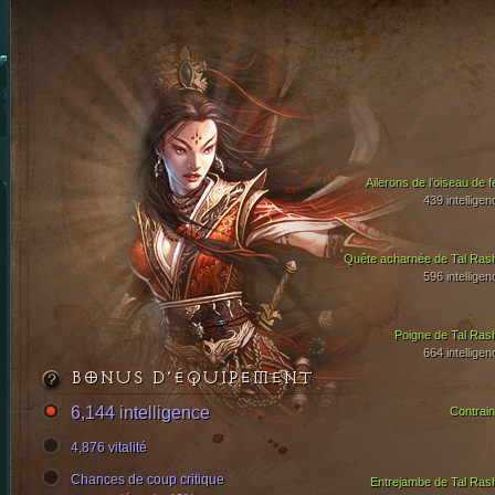
Ailerons de l’oiseau de f
439 intelligen
Quête acharnée de Tal Ras
596 intelligen
Poigne de Tal Ras
664 intelligen
BONUS D’ÉQUIPEMENT
6,144 intelligence
Contrain
4,876 vitalité
Chances de coup critique
Entrejambe de Tal Ras