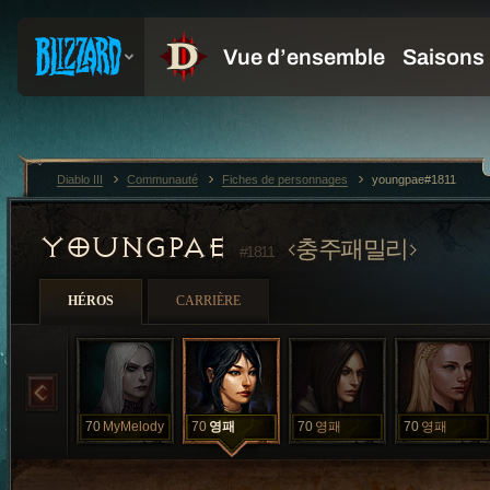
Diablo III
Communauté
Fiches de personnages
youngpae#1811
YOUNGPAE
충주패밀리
#1811
HÉROS
CARRIÈRE
70
MyMelody
70
영패
70
영패
70
영패