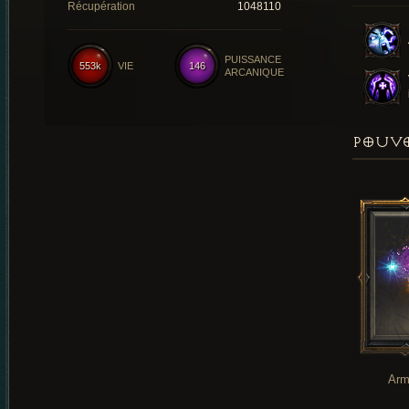
Récupération
1048110
PUISSANCE
553k
VIE
146
ARCANIQUE
POUVO
Arm