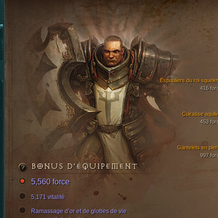
Espauliers du roi squelet
416 for
Cuirasse aquili
453 for
Gantelets en pier
997 for
BONUS D’ÉQUIPEMENT
5,560 force
5,171 vitalité
Ramassage d’or et de globes de vie