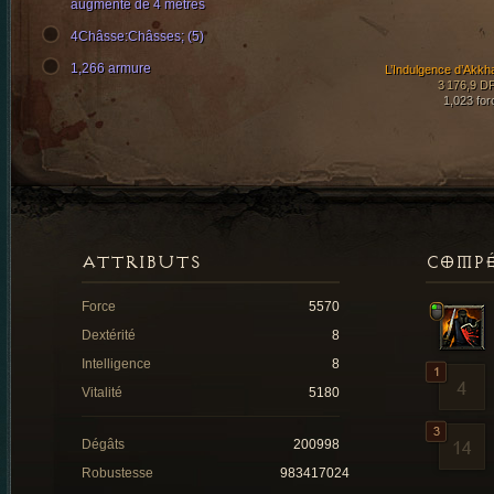
augmenté de 4 mètres
4Châsse:Châsses; (5)
1,266 armure
L’Indulgence d’Akkh
3 176,9 D
1,023 for
ATTRIBUTS
COMP
Force
5570
Dextérité
8
Intelligence
8
Vitalité
5180
Dégâts
200998
Robustesse
983417024