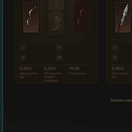
0,00%
0,00%
+0,00
0,00%
Découverte
Découverte
Expérience
Découverte
d’or
d’objets
d’or
magiques
Dernière mis