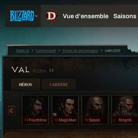
Diablo III
Communauté
Fiches de personnages
val#12203
VAL
#12203
HÉROS
CARRIÈRE
70
Fourthtime
70
MagicMan
70
Speed
1
RingnNeck