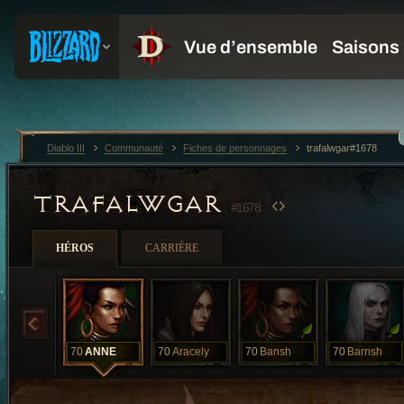
Diablo III
Communauté
Fiches de personnages
trafalwgar#1678
TRAFALWGAR
#1678
HÉROS
CARRIÈRE
70
ANNE
70
Aracely
70
Bansh
70
Barnsh