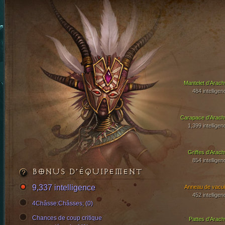
Mantelet d’Arach
484 intelligen
Carapace d’Arach
1,399 intelligen
Griffes d’Arach
854 intelligen
BONUS D’ÉQUIPEMENT
9,337 intelligence
Anneau de vacui
452 intelligen
4Châsse:Châsses; (0)
Chances de coup critique
Pattes d’Arach