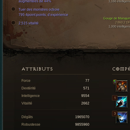
augmentées de 44%
1,166 intelligen
Tuer des monstres octroie
795 4point:points; d’expérience
Gouge de Manaju
2 860,2 D
2,515 vitalité
1,000 intelligen
ATTRIBUTS
COMP
Force
77
Dextérité
571
Intelligence
9554
Vitalité
2662
Dégâts
1965070
Robustesse
9855960