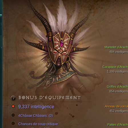
Mantelet d’Arach
484 intelligen
Carapace d’Arach
1,399 intelligen
Griffes d’Arach
854 intelligen
BONUS D’ÉQUIPEMENT
9,337 intelligence
Anneau de vacui
452 intelligen
4Châsse:Châsses; (0)
Chances de coup critique
Pattes d’Arach