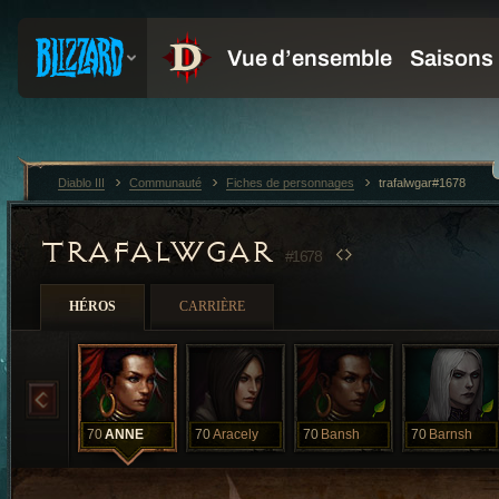
Diablo III
Communauté
Fiches de personnages
trafalwgar#1678
TRAFALWGAR
#1678
HÉROS
CARRIÈRE
70
ANNE
70
Aracely
70
Bansh
70
Barnsh