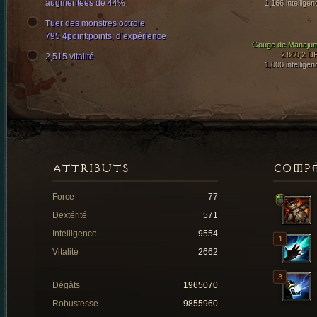
augmentées de 44%
1,166 intelligen
Tuer des monstres octroie
795 4point:points; d’expérience
Gouge de Manaju
2 860,2 D
2,515 vitalité
1,000 intelligen
ATTRIBUTS
COMP
Force
77
Dextérité
571
Intelligence
9554
Vitalité
2662
Dégâts
1965070
Robustesse
9855960