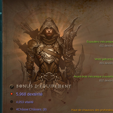
Espauliers mécaniqu
611 dextéri
Veste galvanis
493 dextéri
Avant-bras mécanique à essen
832 dextéri
BONUS D’ÉQUIPEMENT
5,968 dextérité
4,053 vitalité
4Châsse:Châsses; (8)
Haut-de-chausses des profondeu