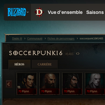
Diablo III
Communauté
Fiches de personnages
soccerpunk16#1465
SOCCERPUNK16
#1465
HÉROS
CARRIÈRE
70
Flynn
70
Flynn
70
Flynn
70
Flynn