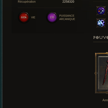
Récupération
2258320
PUISSANCE
600k
VIE
133
ARCANIQUE
POUVO
Arm