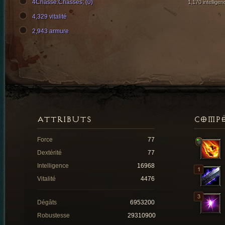
4Châsse:Châsses; (0)
1,170 intelligen
4,329 vitalité
2,943 armure
ATTRIBUTS
COMP
Force
77
Dextérité
77
Intelligence
16968
Vitalité
4476
Dégâts
6953200
Robustesse
29310900