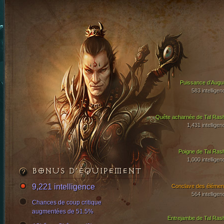
Puissance d’Augui
583 intelligen
Quête acharnée de Tal Ras
1,431 intelligen
Poigne de Tal Ras
1,000 intelligen
BONUS D’ÉQUIPEMENT
9,221 intelligence
Conclave des élémen
564 intelligen
Chances de coup critique
augmentées de 51.5%
Entrejambe de Tal Ras