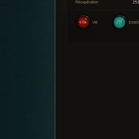
Récupération
25
679k
VIE
218
ESSE