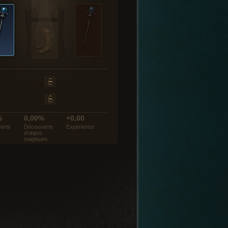
%
0,00%
+0,00
erte
Découverte
Expérience
d’objets
magiques