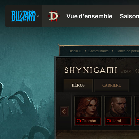
Diablo III
Communauté
Fiches de per
SHYNIGAMI
#1204
HÉROS
CARRIÈRE
70
Giromba
70
Heroi
7