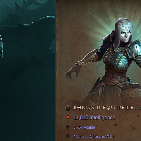
BONUS D’ÉQUIPEMEN
11,015 intelligence
5,754 vitalité
4Châsse:Châsses; (10)