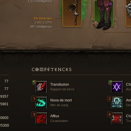
1,173 intelligence
Pic funéraire
2 962,2 DPS
987 intelligence
COMPÉTENCES
77
Transfusion
Ché
77
Rapport de force
Aur
19357
Nova de mort
Ar
5901
Mer de sang
Dis
Afflux
Ch
20600
Cicatrisation
Tro
25300