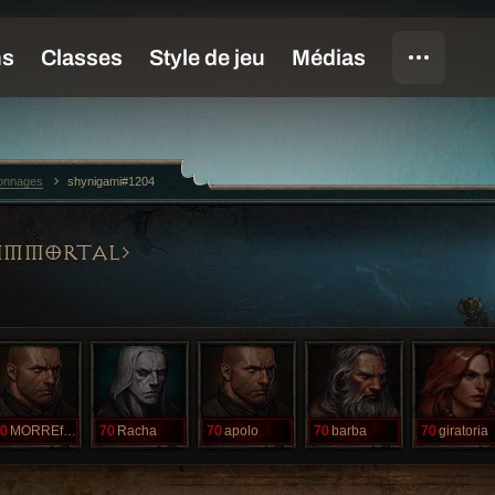
sonnages
shynigami#1204
IMMORTAL
0
MORREfdp
70
Racha
70
apolo
70
barba
70
giratoria