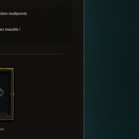
ction multipoints
ez maudits !
oux