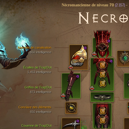
70
(2 157)
Nécromancienne de niveau
-
N
ECRO
Mantelet de canalisation
650 intelligence
Écailles de Trag’Oul
1,453 intelligence
Griffes de Trag’Oul
873 intelligence
T
Conclave des éléments
650 intelligence
Couenne de Trag’Oul