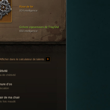
Rose de fer
924 intelligence
Grèves vigoureuses de Trag’Oul
650 intelligence
Afficher dans le calculateur de talents
tivité
a de chétivité
mure d’os
location
air de ma chair
is fois maudit