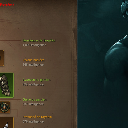
Extrême
Semblance de Trag’Oul
1,000 intelligence
Visions hantées
868 intelligence
Aversion du gardien
624 intelligence
Gaine du gardien
587 intelligence
Prononcé de Krysbin
576 intelligence