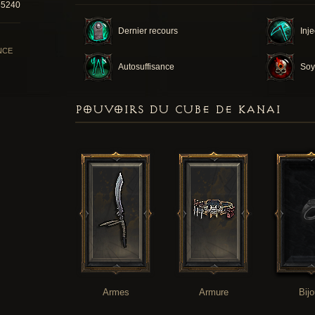
35240
Dernier recours
Inje
NCE
Autosuffisance
Soy
POUVOIRS DU CUBE DE KANAI
Armes
Armure
Bij