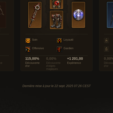
Soin
Loyauté
Offensive
Gardien
115,00%
0,00%
+1 201,00
0,00
ce
Découverte
Découverte
Expérience
Découv
d’or
d’objets
d’or
magiques
Dernière mise à jour le 22 sept. 2025 07:26 CEST