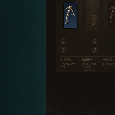
0,00%
0,00%
+0,00
Découverte
Découverte
Expérien
d’or
d’objets
magiques