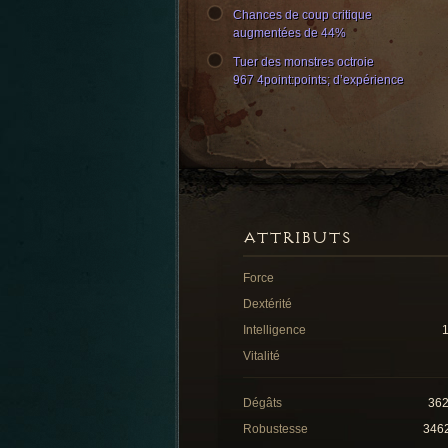
Chances de coup critique
augmentées de 44%
Tuer des monstres octroie
967 4point:points; d’expérience
ATTRIBUTS
Force
Dextérité
Intelligence
Vitalité
Dégâts
36
Robustesse
346