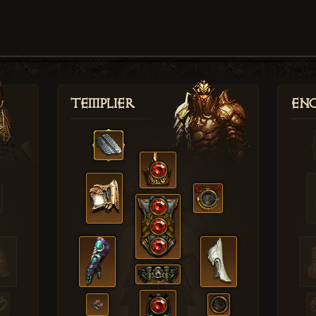
Templier
Enc