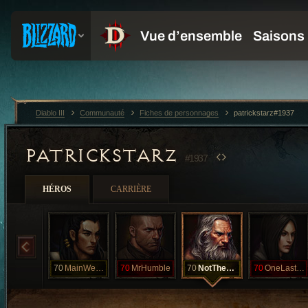
Diablo III
Communauté
Fiches de personnages
patrickstarz#1937
PATRICKSTARZ
#1937
HÉROS
CARRIÈRE
70
MainWeapon
70
MrHumble
70
NotTheBest
70
OneLastShot