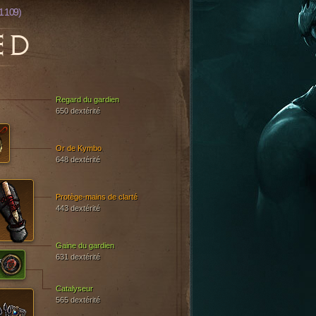
1 109)
ED
Regard du gardien
650 dextérité
Or de Kymbo
648 dextérité
Protège-mains de clarté
443 dextérité
Gaine du gardien
631 dextérité
Catalyseur
565 dextérité