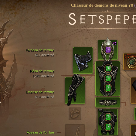
70
(
Chasseur de démons de niveau
S
ETSPEP
Fardeau de l’ombre
417 dextérité
Fléau de l’ombre
1,282 dextérité
Emprise de l’ombre
656 dextérité
T
Fuseau de l’ombre