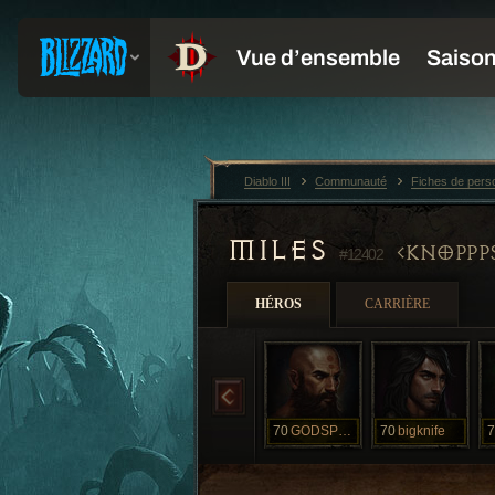
Diablo III
Communauté
Fiches de per
MILES
KNOPPP
#12402
HÉROS
CARRIÈRE
70
GODSPEED
70
bigknife
7