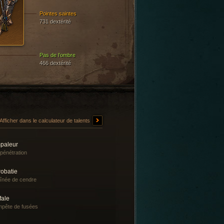
Pointes saintes
731 dextérité
Pas de l’ombre
466 dextérité
Afficher dans le calculateur de talents
paleur
pénétration
robatie
înée de cendre
fale
pête de fusées