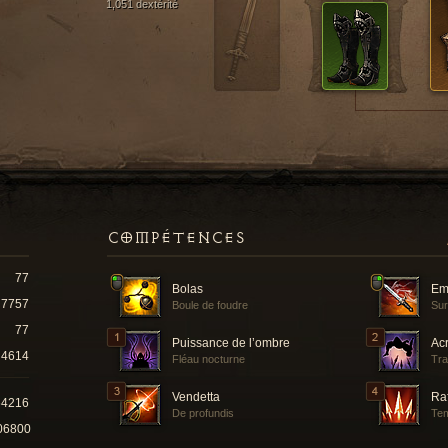
1,051 dextérité
COMPÉTENCES
77
Bolas
Em
7757
Boule de foudre
Sur
77
Puissance de l’ombre
Ac
4614
Fléau nocturne
Tra
Vendetta
Ra
64216
De profundis
Tem
06800