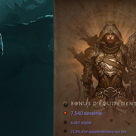
BONUS D’ÉQUIPEMEN
7,540 dextérité
4,467 vitalité
213% d’or supplémentaire sur les