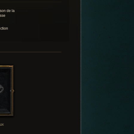
sson de la
sse
ction
oux