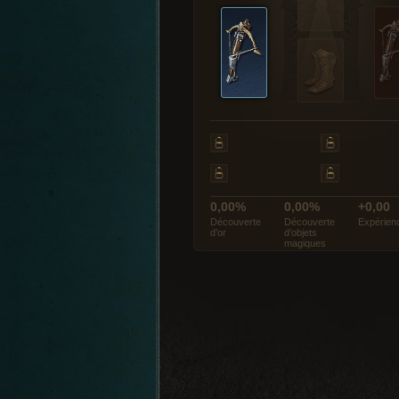
0,00%
0,00%
+0,00
Découverte
Découverte
Expérien
d’or
d’objets
magiques