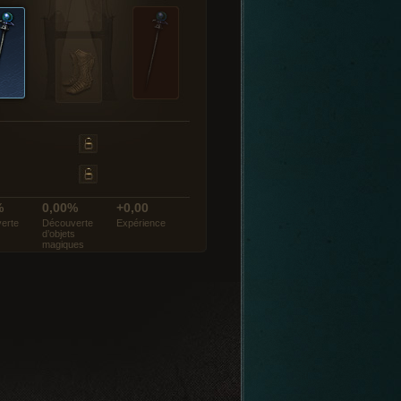
%
0,00%
+0,00
erte
Découverte
Expérience
d’objets
magiques