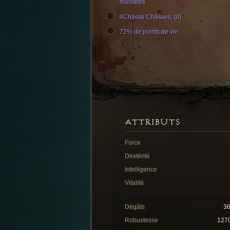
monstres
4Châsse:Châsses; (0)
72% de points de vie
ATTRIBUTS
Force
Dextérité
Intelligence
Vitalité
Dégâts
3
Robustesse
127