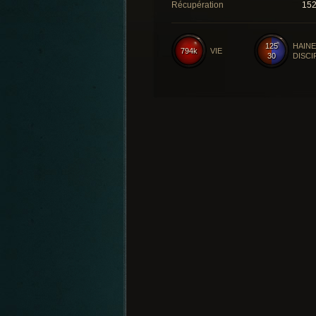
Récupération
15
125
HAINE
794k
VIE
30
DISCI