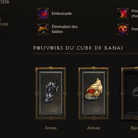
27270
Fri
Embuscade
cha
/
PLINE
Élimination des
Pon
faibles
POUVOIRS DU CUBE DE KANAI
Armes
Armure
Bij