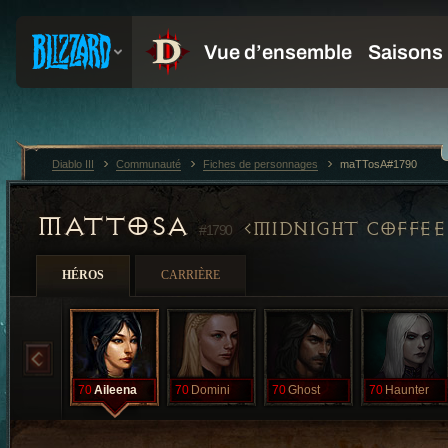
Diablo III
Communauté
Fiches de personnages
maTTosA#1790
MATTOSA
MIDNIGHT COFFEE
#1790
HÉROS
CARRIÈRE
70
Aileena
70
Domini
70
Ghost
70
Haunter