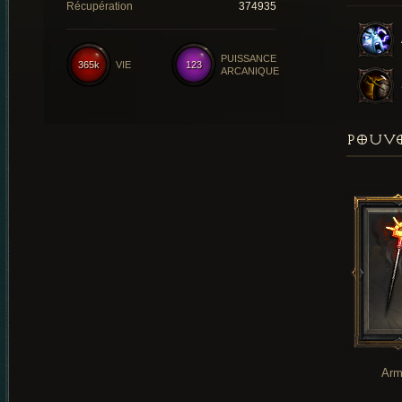
Récupération
374935
PUISSANCE
365k
VIE
123
ARCANIQUE
POUVO
Arm