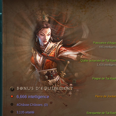
Puissance d’Augui
445 intelligen
Quête acharnée de Tal Ras
1,426 intelligen
Poigne de Tal Ras
BONUS D’ÉQUIPEMENT
6,666 intelligence
Pierre de Jordan
4Châsse:Châsses; (0)
3,135 vitalité
Entrejambe de Tal Ras