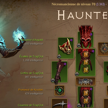
70
(1 343)
Nécromancienne de niveau
-
H
AUNTE
Puissance d’Auguild
500 intelligence
Écailles de Trag’Oul
1,268 intelligence
Griffes de Trag’Oul
987 intelligence
T
Prononcé de Krysbin
424 intelligence
Couenne de Trag’Oul