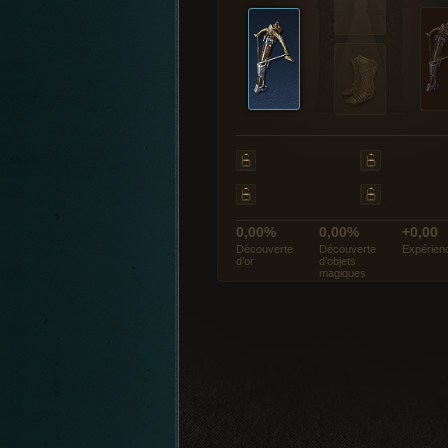
0,00%
0,00%
+0,00
Découverte
Découverte
Expérien
d’or
d’objets
magiques