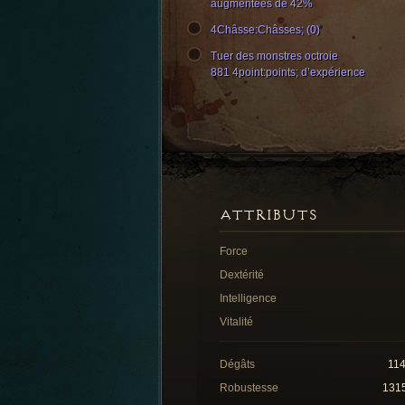
augmentées de 42%
4Châsse:Châsses; (0)
Tuer des monstres octroie
881 4point:points; d’expérience
ATTRIBUTS
Force
Dextérité
Intelligence
Vitalité
Dégâts
11
Robustesse
131