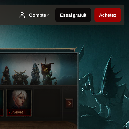
70
Velvet