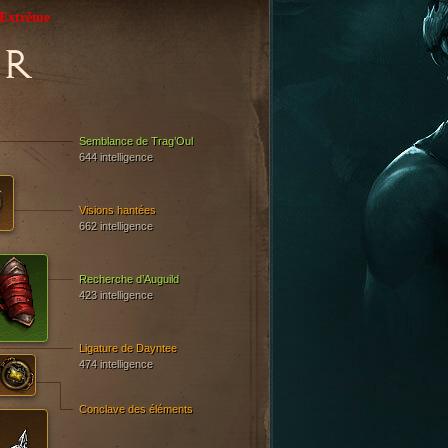
Extrême
R
Semblance de Trag’Oul
644 intelligence
Visions hantées
662 intelligence
Recherche d’Auguild
423 intelligence
Ligature de Dayntee
474 intelligence
Conclave des éléments