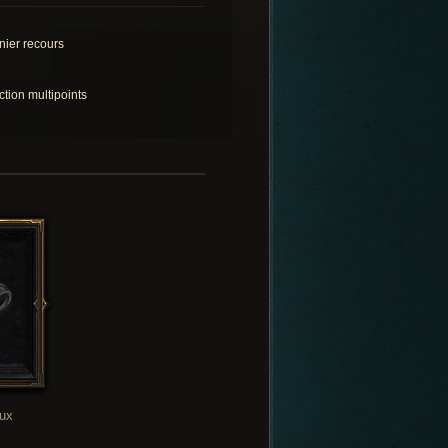
nier recours
ction multipoints
oux