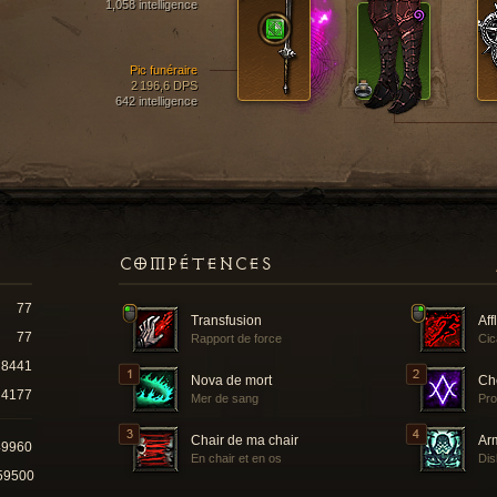
1,058 intelligence
Pic funéraire
2 196,6 DPS
642 intelligence
COMPÉTENCES
77
Transfusion
Aff
77
Rapport de force
Cic
8441
Nova de mort
Ché
4177
Mer de sang
Pro
Chair de ma chair
Ar
49960
En chair et en os
Dis
59500