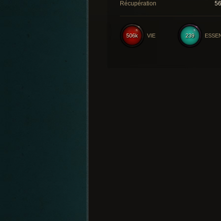
Récupération
5
506k
VIE
239
ESSE