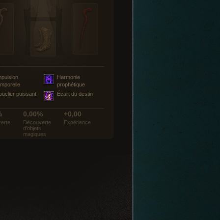
mpulsion
Harmonie
emporelle
prophétique
ouclier puissant
Écart du destin
%
0,00%
+0,00
erte
Découverte
Expérience
d’objets
magiques