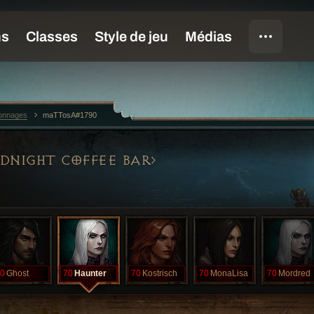
sonnages
maTTosA#1790
DNIGHT COFFEE BAR
0
Ghost
70
Haunter
70
Kostrisch
70
MonaLisa
70
Mordred