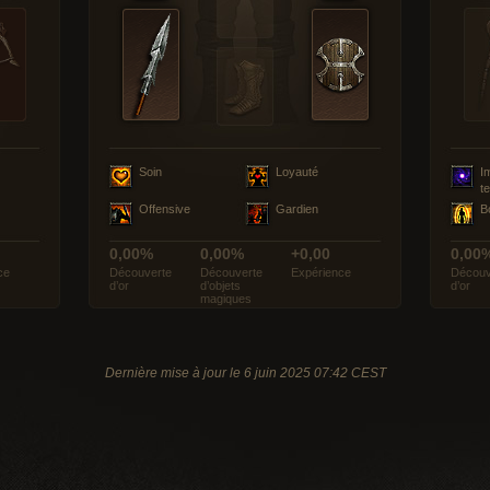
Soin
Loyauté
I
t
Offensive
Gardien
B
0,00%
0,00%
+0,00
0,00
ce
Découverte
Découverte
Expérience
Découv
d’or
d’objets
d’or
magiques
Dernière mise à jour le 6 juin 2025 07:42 CEST