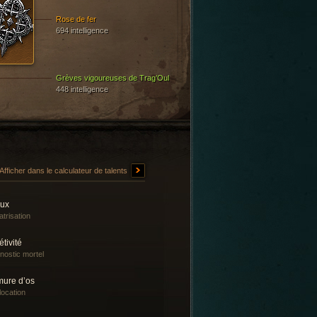
Rose de fer
694 intelligence
Grèves vigoureuses de Trag’Oul
448 intelligence
Afficher dans le calculateur de talents
lux
atrisation
tivité
nostic mortel
mure d’os
location