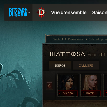
Diablo III
Communauté
Fiches de per
MATTOSA
MI
#1790
HÉROS
CARRIÈRE
70
Aileena
70
Domini
7