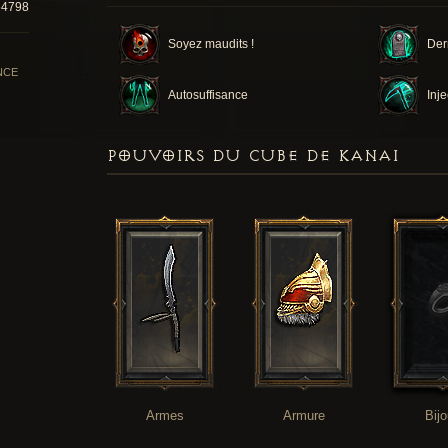
64798
Soyez maudits !
Der
NCE
Autosuffisance
Inje
POUVOIRS DU CUBE DE KANAI
Armes
Armure
Bij