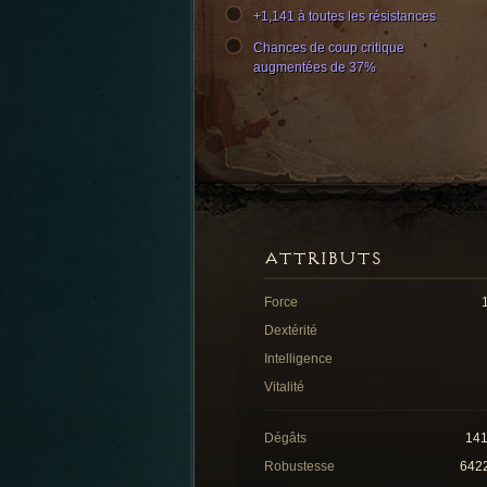
+1,141 à toutes les résistances
Chances de coup critique
augmentées de 37%
ATTRIBUTS
Force
Dextérité
Intelligence
Vitalité
Dégâts
14
Robustesse
642