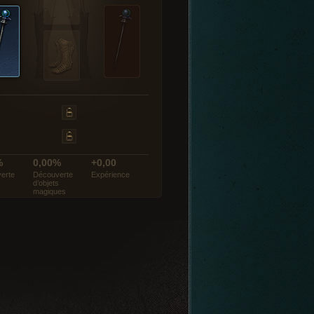
%
0,00%
+0,00
erte
Découverte
Expérience
d’objets
magiques