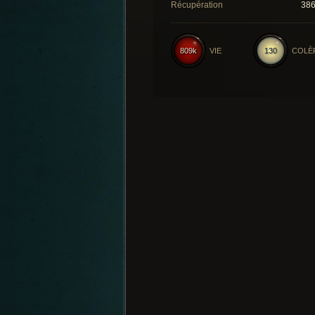
Récupération
38
809k
VIE
130
COLÈ