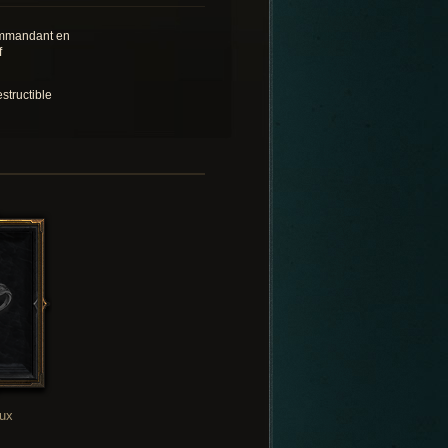
mandant en
f
structible
oux