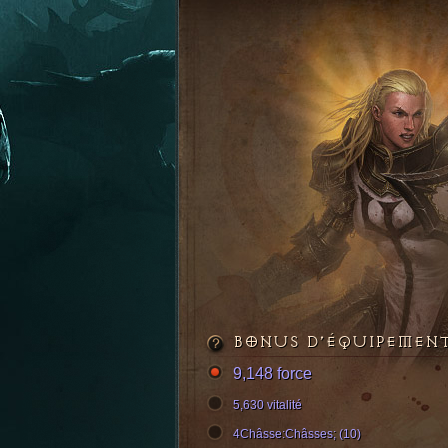
BONUS D’ÉQUIPEMEN
9,148 force
5,630 vitalité
4Châsse:Châsses; (10)