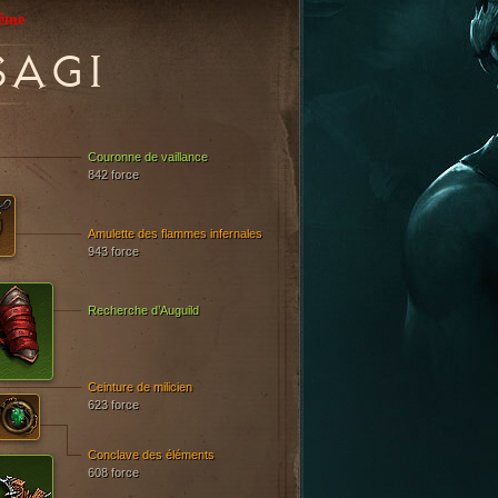
rême
SAGI
Couronne de vaillance
842 force
Amulette des flammes infernales
943 force
Recherche d’Auguild
Ceinture de milicien
623 force
Conclave des éléments
608 force