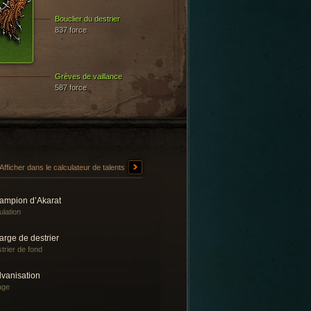
Bouclier du destrier
837 force
Grèves de vaillance
587 force
Afficher dans le calculateur de talents
ampion d’Akarat
lation
rge de destrier
trier de fond
lvanisation
iage