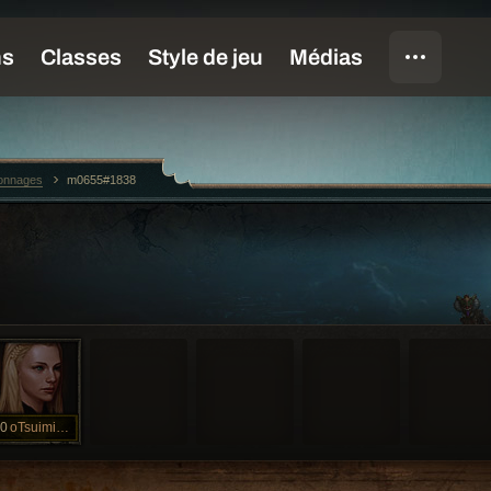
sonnages
m0655#1838
0
oTsuimiUsagi