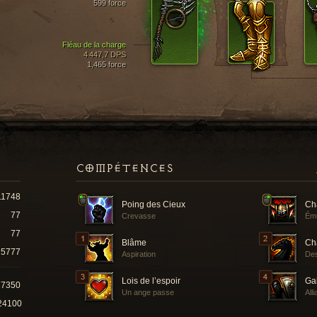
599 force
Fléau de la charge
4 447,7 DPS
1,465 force
COMPÉTENCES
11748
Poing des Cieux
Ch
77
Crevasse
Ému
77
Blâme
Cha
5777
Aspiration
Des
Lois de l’espoir
Ga
17350
Un ange passe
All
24100