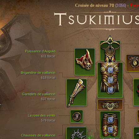
70
(3 056)
Croisée de niveau
-
Ext
T
SUKIMIU
Puissance d’Auguild
611 force
Brigandine de vaillance
618 force
Gantelets de vaillance
837 force
T
La rose des vents
578 force
Chausses de vaillance