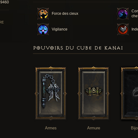
69460
Com
Force des cieux
che
RE
Vigilance
Inde
POUVOIRS DU CUBE DE KANAI
Armes
Armure
Bij