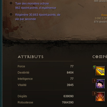
484 dextéri
Tuer des monstres octroie
962 4point:points; d’expérience
Régénère 30,663 4point:points; de
Ros
3 090,1 D
vie par seconde
874 dextéri
ATTRIBUTS
COMP
Force
77
Dextérité
8404
Intelligence
77
Vitalité
3945
Dégâts
639090
Robustesse
7664390