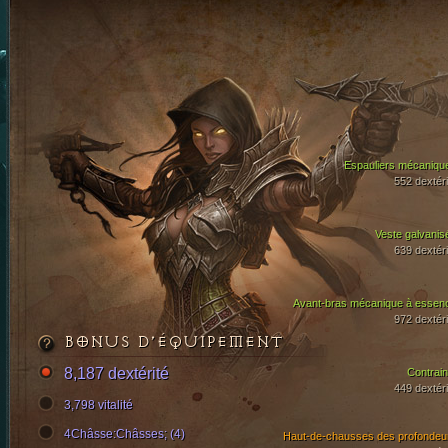
Espauliers mécaniqu
552 dextéri
Veste galvanis
639 dextéri
Avant-bras mécanique à essen
972 dextéri
BONUS D’ÉQUIPEMENT
8,187 dextérité
Contrain
449 dextéri
3,798 vitalité
4Châsse:Châsses; (4)
Haut-de-chausses des profondeu