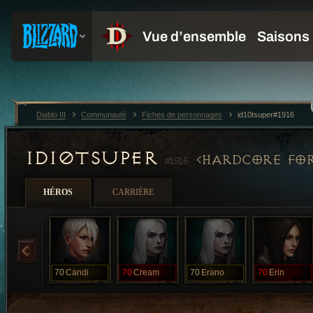
Diablo III
Communauté
Fiches de personnages
id10tsuper#1916
ID10TSUPER
HARDCORE FOR
#1916
HÉROS
CARRIÈRE
70
Candi
70
Cream
70
Erano
70
Erin