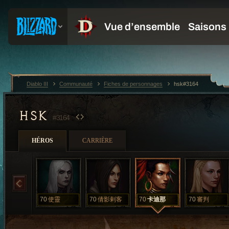
Diablo III
Communauté
Fiches de personnages
hsk#3164
HSK
#3164
HÉROS
CARRIÈRE
70
使靈
70
倩影剌客
70
卡迪那
70
審判