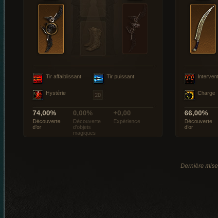
Tir affaiblissant
Tir puissant
Interven
Hystérie
Charge
74,00%
0,00%
+0,00
66,00%
Découverte
Découverte
Expérience
Découverte
d’or
d’objets
d’or
magiques
Dernière mise