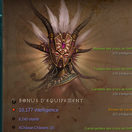
Mantelet des crocs de l’enf
620 intelligen
Tunique des crocs de l’enf
639 intelligen
Gantelets des crocs de l’enf
938 intelligen
BONUS D’ÉQUIPEMENT
10,177 intelligence
Anneau de vacui
601 intelligen
8,240 vitalité
4Châsse:Châsses; (0)
Garde-jambes des crocs de l’enf