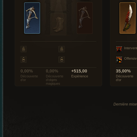
Interven
Offensiv
0,00%
0,00%
+515,00
35,00%
Découverte
Découverte
Expérience
Découverte
d’or
d’objets
d’or
magiques
Dernière mise