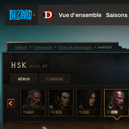
Diablo III
Communauté
Fiches de personnages
hsk#3164
HSK
#3164
HÉROS
CARRIÈRE
白髮
70
破碎
70
落隕
70
迴影
70
邪降