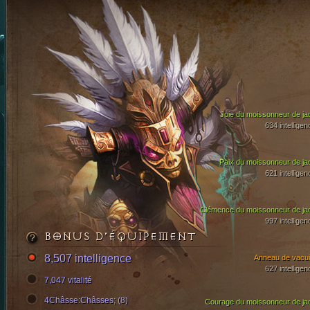
Joie du moissonneur de ja
634 intelligen
Paix du moissonneur de ja
621 intelligen
Clémence du moissonneur de ja
997 intelligen
BONUS D’ÉQUIPEMENT
8,507 intelligence
Anneau de vacui
627 intelligen
7,047 vitalité
4Châsse:Châsses; (8)
Courage du moissonneur de ja